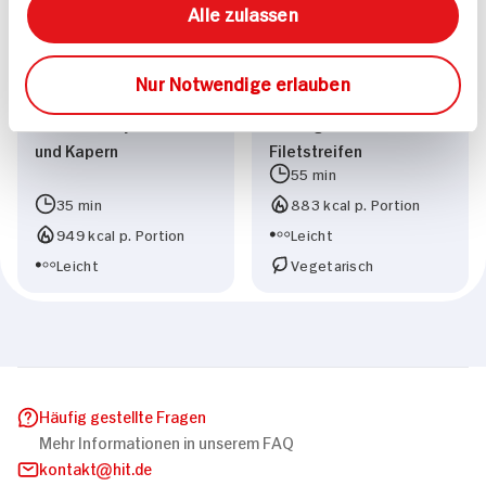
Alle zulassen
Nur Notwendige erlauben
Rindertatar mit
Paprika-Bohnen-Suppe
Limettenmayonnaise
mit vegetarischen
und Kapern
Filetstreifen
55 min
35 min
883 kcal p. Portion
949 kcal p. Portion
Leicht
Leicht
Vegetarisch
Häufig gestellte Fragen
Mehr Informationen in unserem FAQ
kontakt
hit.de