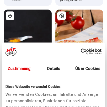
Zustimmung
Details
Über Cookies
Diese Webseite verwendet Cookies
Bouillabaise mit Sauce
Emmentaler-Crostini Für
Rouille
4 Personen
Wir verwenden Cookies, um Inhalte und Anzeigen
90 min
zu personalisieren, Funktionen für soziale
1.199 kcal p. Portion
20 min
Medien anbieten zu können und die Zugriffe auf