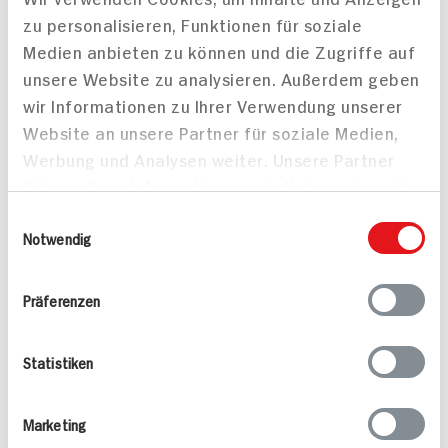
zu personalisieren, Funktionen für soziale
Häufig gestellte Fragen
Medien anbieten zu können und die Zugriffe auf
Mehr Informationen in unserem FAQ
unsere Website zu analysieren. Außerdem geben
kontakt
hit.de
wir Informationen zu Ihrer Verwendung unserer
Wir beantworten gerne Ihre Fragen
Website an unsere Partner für soziale Medien,
(0228) 42967 0
Werbung und Analysen weiter. Unsere Partner
Montag - Donnerstag: 9 bis 16 Uhr
Freitags: 9 bis 13 Uhr
führen diese Informationen möglicherweise mit
Folgen Sie uns auf TikTok
weiteren Daten zusammen, die Sie ihnen
Einwilligungsauswahl
bereitgestellt haben oder die sie im Rahmen
Notwendig
Ihrer Nutzung der Dienste gesammelt haben.
Angebote & Coupons
Präferenzen
Rezepte
Statistiken
Sortiment
Marketing