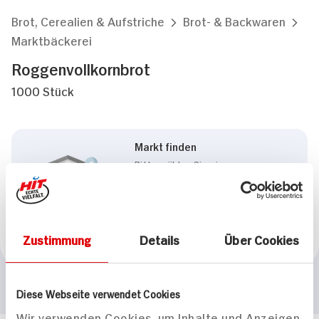
Brot, Cerealien & Aufstriche
Brot- & Backwaren
Marktbäckerei
Roggenvollkornbrot
1000 Stück
Markt finden
Bitte wählen Sie einen
Markt aus,
um lokale Informationen zu
sehen.
Zum Marktfinder
Zustimmung
Details
Über Cookies
Diese Webseite verwendet Cookies
Wir verwenden Cookies, um Inhalte und Anzeigen