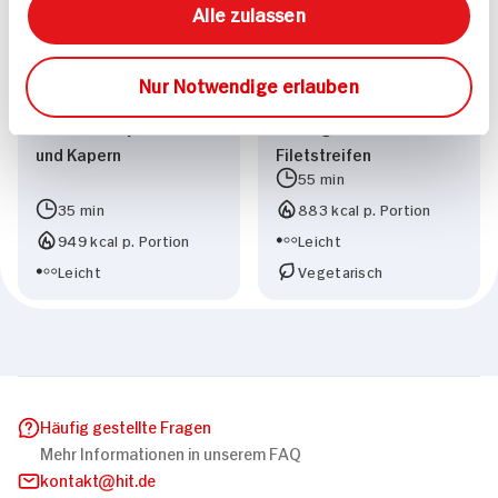
Alle zulassen
Nur Notwendige erlauben
Rindertatar mit
Paprika-Bohnen-Suppe
Limettenmayonnaise
mit vegetarischen
und Kapern
Filetstreifen
55 min
35 min
883 kcal p. Portion
949 kcal p. Portion
Leicht
Leicht
Vegetarisch
Häufig gestellte Fragen
Mehr Informationen in unserem FAQ
kontakt
hit.de