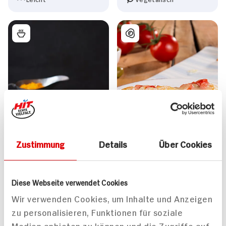
Zustimmung
Details
Über Cookies
Diese Webseite verwendet Cookies
Bouillabaise mit Sauce
Emmentaler-Crostini Für
Rouille
4 Personen
Wir verwenden Cookies, um Inhalte und Anzeigen
90 min
zu personalisieren, Funktionen für soziale
1.199 kcal p. Portion
20 min
Medien anbieten zu können und die Zugriffe auf