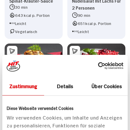
Spinat-Kräuter-Sauce
Nudelsalat mit Lachs Für
30 min
2 Personen
643 kcal p. Portion
90 min
Leicht
651 kcal p. Portion
Vegetarisch
Leicht
Vegetarischer Hack-
Schweinefilet in Pesto
Zustimmung
Details
Über Cookies
Kartoffel-Möhren-
gebacken mit
Auflauf
Tagliatelle in Rote-
90 min
Bete-Sauce
Diese Webseite verwendet Cookies
1.114 kcal p. Portion
80 min
Wir verwenden Cookies, um Inhalte und Anzeigen
Leicht
973 kcal p. Portion
zu personalisieren, Funktionen für soziale
Vegetarisch
Leicht