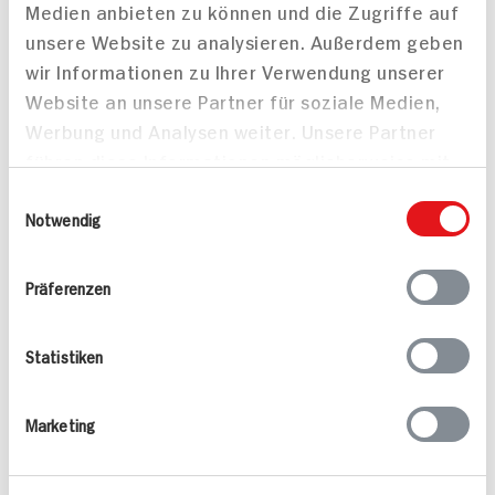
Medien anbieten zu können und die Zugriffe auf
unsere Website zu analysieren. Außerdem geben
wir Informationen zu Ihrer Verwendung unserer
Website an unsere Partner für soziale Medien,
Werbung und Analysen weiter. Unsere Partner
führen diese Informationen möglicherweise mit
weiteren Daten zusammen, die Sie ihnen
Einwilligungsauswahl
Green Summer Smoothie
Gefüllte
bereitgestellt haben oder die sie im Rahmen
Notwendig
Schweinerücken-Steaks
Ihrer Nutzung der Dienste gesammelt haben.
mit gebratenem Fenchel
und leichter
Präferenzen
Weißweinsauce
10 min
75 min
Statistiken
161 kcal p. Portion
1.160 kcal p. Portion
Leicht
Leicht
Marketing