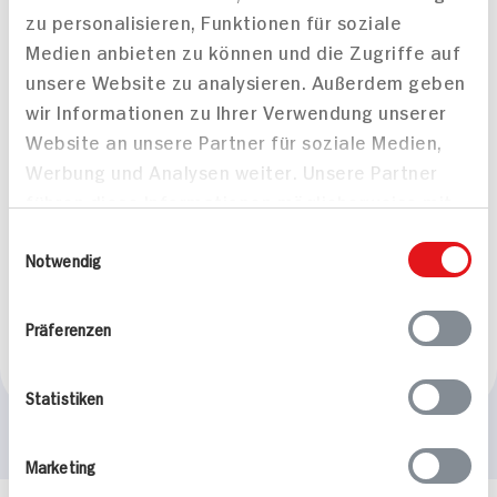
zu personalisieren, Funktionen für soziale
Medien anbieten zu können und die Zugriffe auf
unsere Website zu analysieren. Außerdem geben
wir Informationen zu Ihrer Verwendung unserer
Website an unsere Partner für soziale Medien,
Werbung und Analysen weiter. Unsere Partner
führen diese Informationen möglicherweise mit
weiteren Daten zusammen, die Sie ihnen
Mit Honig glasierte
Einwilligungsauswahl
bereitgestellt haben oder die sie im Rahmen
Notwendig
Gänsekeule mit
Apfelkompott
Ihrer Nutzung der Dienste gesammelt haben.
120 min
Präferenzen
1.821 kcal p. Portion
Mittel
Statistiken
Marketing