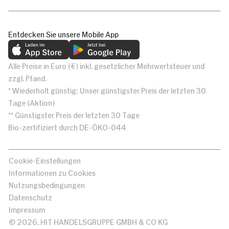
Entdecken Sie unsere Mobile App
Alle Preise in Euro (€) inkl. gesetzlicher Mehrwertsteuer und
zzgl. Pfand.
* Wiederholt günstig: Unser günstigster Preis der letzten 30
Tage (Aktion)
** Günstigster Preis der letzten 30 Tage
Bio-zertifiziert durch DE-ÖKO-044
Cookie-Einstellungen
Informationen zu Cookies
Nutzungsbedingungen
Datenschutz
Impressum
© 2026, HIT HANDELSGRUPPE GMBH & CO KG