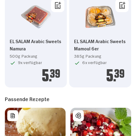
EL SALAM Arabic Sweets
EL SALAM Arabic Sweets
Namura
Mamoul 6er
500g Packung
385g Packung
9x verfügbar
6x verfügbar
5.
39
5.
39
Passende Rezepte