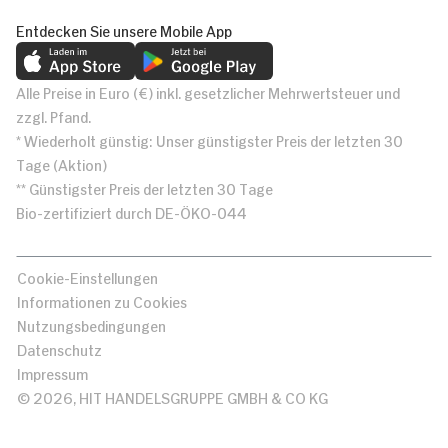
Entdecken Sie unsere Mobile App
Alle Preise in Euro (€) inkl. gesetzlicher Mehrwertsteuer und
zzgl. Pfand.
* Wiederholt günstig: Unser günstigster Preis der letzten 30
Tage (Aktion)
** Günstigster Preis der letzten 30 Tage
Bio-zertifiziert durch DE-ÖKO-044
Cookie-Einstellungen
Informationen zu Cookies
Nutzungsbedingungen
Datenschutz
Impressum
© 2026, HIT HANDELSGRUPPE GMBH & CO KG