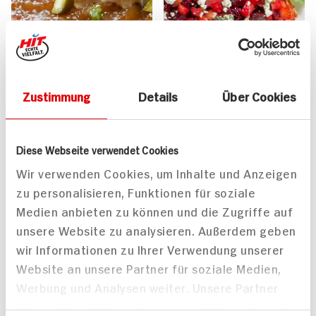
Zustimmung
Details
Über Cookies
Diese Webseite verwendet Cookies
Tarte Tatin mit Grand
Pikante Tarte Tatin für 2
Wir verwenden Cookies, um Inhalte und Anzeigen
Marnier Eis
Personen
zu personalisieren, Funktionen für soziale
150 min
55 min
Medien anbieten zu können und die Zugriffe auf
1.758 kcal p. Portion
625 kcal p. Portion
unsere Website zu analysieren. Außerdem geben
Schwer
Leicht
wir Informationen zu Ihrer Verwendung unserer
Website an unsere Partner für soziale Medien,
Werbung und Analysen weiter. Unsere Partner
führen diese Informationen möglicherweise mit