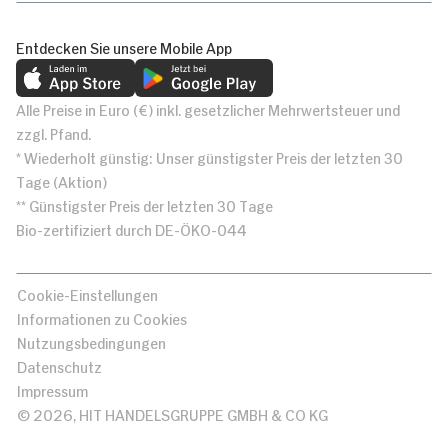
Entdecken Sie unsere Mobile App
Alle Preise in Euro (€) inkl. gesetzlicher Mehrwertsteuer und
zzgl. Pfand.
* Wiederholt günstig: Unser günstigster Preis der letzten 30
Tage (Aktion)
** Günstigster Preis der letzten 30 Tage
Bio-zertifiziert durch DE-ÖKO-044
Cookie-Einstellungen
Informationen zu Cookies
Nutzungsbedingungen
Datenschutz
Impressum
© 2026, HIT HANDELSGRUPPE GMBH & CO KG