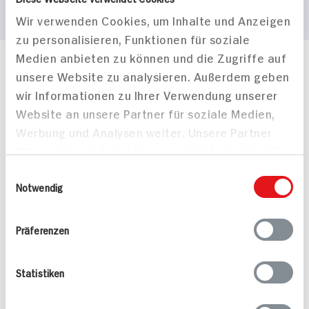
Wir verwenden Cookies, um Inhalte und Anzeigen
zu personalisieren, Funktionen für soziale
Medien anbieten zu können und die Zugriffe auf
Häufig gestellte Fragen
unsere Website zu analysieren. Außerdem geben
Mehr Informationen in unserem FAQ
wir Informationen zu Ihrer Verwendung unserer
kontakt
hit.de
Website an unsere Partner für soziale Medien,
Wir beantworten gerne Ihre Fragen
Werbung und Analysen weiter. Unsere Partner
(0228) 42967 0
führen diese Informationen möglicherweise mit
Montag - Donnerstag: 9 bis 16 Uhr
weiteren Daten zusammen, die Sie ihnen
Freitags: 9 bis 13 Uhr
Einwilligungsauswahl
bereitgestellt haben oder die sie im Rahmen
Notwendig
Folgen Sie uns auf TikTok
Ihrer Nutzung der Dienste gesammelt haben.
Präferenzen
Angebote & Coupons
Statistiken
Rezepte