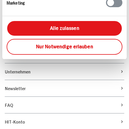
Marketing
Sortiment
Marktfinder
Alle zulassen
Unser Magazin
Nur Notwendige erlauben
Verantwortung & Nachhaltigkeit
Unternehmen
Newsletter
FAQ
HIT-Konto