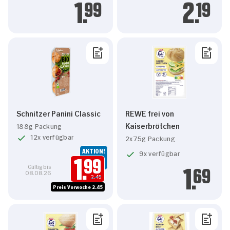
1.
99
2.
19
Schnitzer Panini Classic
REWE frei von
Kaiserbrötchen
188g Packung
12x verfügbar
2x75g Packung
AKTION!
9x verfügbar
1.
99
Gültig bis
08.08.26
1.
69
2.45
Preis Vorwoche 2.45