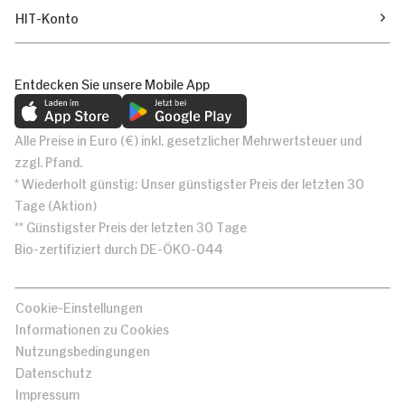
HIT-Konto
Entdecken Sie unsere Mobile App
Alle Preise in Euro (€) inkl. gesetzlicher Mehrwertsteuer und
zzgl. Pfand.
* Wiederholt günstig: Unser günstigster Preis der letzten 30
Tage (Aktion)
** Günstigster Preis der letzten 30 Tage
Bio-zertifiziert durch DE-ÖKO-044
Cookie-Einstellungen
Informationen zu Cookies
Nutzungsbedingungen
Datenschutz
Impressum