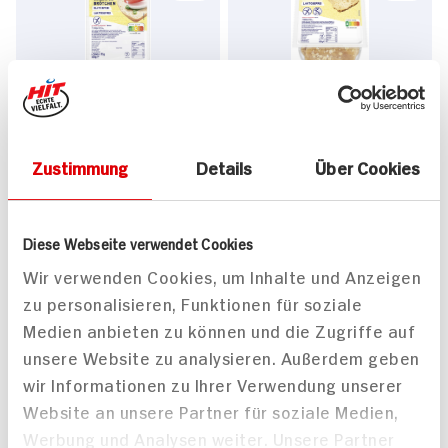
REWE frei von Ciabatta
REWE frei von Haferbrot
Brötchen
400g Packung
4x75g Packung
6x verfügbar
Zustimmung
Details
Über Cookies
4x verfügbar
2.
79
2.
99
Diese Webseite verwendet Cookies
Wir verwenden Cookies, um Inhalte und Anzeigen
zu personalisieren, Funktionen für soziale
Medien anbieten zu können und die Zugriffe auf
unsere Website zu analysieren. Außerdem geben
wir Informationen zu Ihrer Verwendung unserer
Hammermühle Bio Chia &
Schnitzer Panini Hafer
Website an unsere Partner für soziale Medien,
Sesam Brötchen
180g Packung
Werbung und Analysen weiter. Unsere Partner