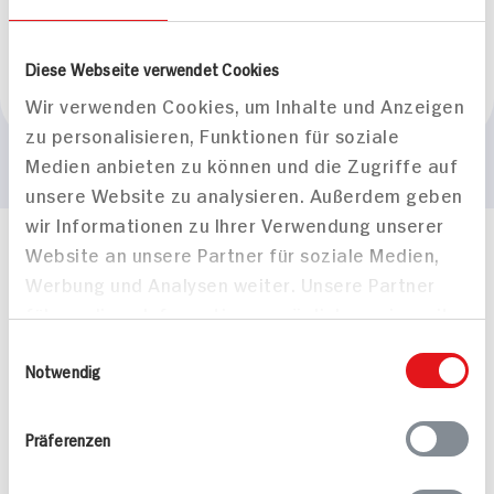
Vegan
BIO HIT
Diese Webseite verwendet Cookies
Marke
Wir verwenden Cookies, um Inhalte und Anzeigen
REWE BIO
zu personalisieren, Funktionen für soziale
Medien anbieten zu können und die Zugriffe auf
unsere Website zu analysieren. Außerdem geben
wir Informationen zu Ihrer Verwendung unserer
Website an unsere Partner für soziale Medien,
Häufig gestellte Fragen
Werbung und Analysen weiter. Unsere Partner
Mehr Informationen in unserem FAQ
kontakt
hit.de
führen diese Informationen möglicherweise mit
Wir beantworten gerne Ihre Fragen
weiteren Daten zusammen, die Sie ihnen
Einwilligungsauswahl
(0228) 42967 0
bereitgestellt haben oder die sie im Rahmen
Notwendig
Montag - Donnerstag: 9 bis 16 Uhr
Ihrer Nutzung der Dienste gesammelt haben.
Freitags: 9 bis 13 Uhr
Präferenzen
Folgen Sie uns auf TikTok