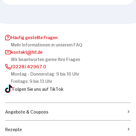
Diese Webseite verwendet Cookies
Wir verwenden Cookies, um Inhalte und Anzeigen
zu personalisieren, Funktionen für soziale
Medien anbieten zu können und die Zugriffe auf
unsere Website zu analysieren. Außerdem geben
Häufig gestellte Fragen
wir Informationen zu Ihrer Verwendung unserer
Mehr Informationen in unserem FAQ
kontakt
hit.de
Website an unsere Partner für soziale Medien,
Wir beantworten gerne Ihre Fragen
Werbung und Analysen weiter. Unsere Partner
(0228) 42967 0
führen diese Informationen möglicherweise mit
Montag - Donnerstag: 9 bis 16 Uhr
weiteren Daten zusammen, die Sie ihnen
Einwilligungsauswahl
Freitags: 9 bis 13 Uhr
bereitgestellt haben oder die sie im Rahmen
Notwendig
Folgen Sie uns auf TikTok
Ihrer Nutzung der Dienste gesammelt haben.
Präferenzen
Angebote & Coupons
Statistiken
Rezepte