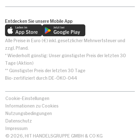
Entdecken Sie unsere Mobile App
Alle Preise in Euro (€) inkl. gesetzlicher Mehrwertsteuer und
zzgl. Pfand.
* Wiederholt günstig: Unser günstigster Preis der letzten 30
Tage (Aktion)
** Günstigster Preis der letzten 30 Tage
Bio-zertifiziert durch DE-ÖKO-044
Cookie-Einstellungen
Informationen zu Cookies
Nutzungsbedingungen
Datenschutz
Impressum
© 2026, HIT HANDELSGRUPPE GMBH & CO KG