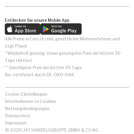
Entdecken Sie unsere Mobile App
Alle Preise in Euro (€) inkl. gesetzlicher Mehrwertsteuer und
zzgl. Pfand.
* Wiederholt günstig: Unser günstigster Preis der letzten 30
Tage (Aktion)
** Günstigster Preis der letzten 30 Tage
Bio-zertifiziert durch DE-ÖKO-044
Cookie-Einstellungen
Informationen zu Cookies
Nutzungsbedingungen
Datenschutz
Impressum
© 2026, HIT HANDELSGRUPPE GMBH & CO KG