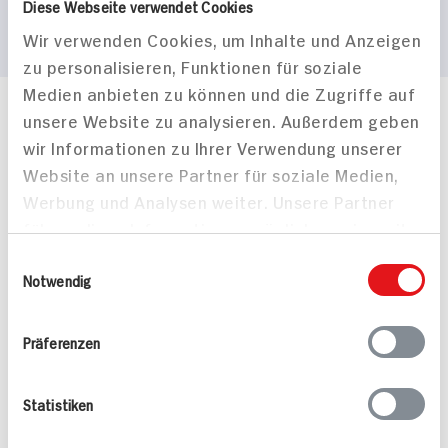
Diese Webseite verwendet Cookies
Wir verwenden Cookies, um Inhalte und Anzeigen
zu personalisieren, Funktionen für soziale
Medien anbieten zu können und die Zugriffe auf
unsere Website zu analysieren. Außerdem geben
Häufig gestellte Fragen
wir Informationen zu Ihrer Verwendung unserer
Mehr Informationen in unserem FAQ
kontakt
hit.de
Website an unsere Partner für soziale Medien,
Wir beantworten gerne Ihre Fragen
Werbung und Analysen weiter. Unsere Partner
(0228) 42967 0
führen diese Informationen möglicherweise mit
Montag - Donnerstag: 9 bis 16 Uhr
weiteren Daten zusammen, die Sie ihnen
Einwilligungsauswahl
Freitags: 9 bis 13 Uhr
bereitgestellt haben oder die sie im Rahmen
Notwendig
Folgen Sie uns auf TikTok
Ihrer Nutzung der Dienste gesammelt haben.
Präferenzen
Angebote & Coupons
Statistiken
Rezepte