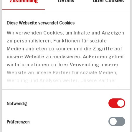
Zustimmung
Details
Über Cookies
Feta und Valess
Hummus Spinat,
Schnitzel Streifen
Tomaten und Feta
30 min
30 min
Diese Webseite verwendet Cookies
917 kcal p. Portion
887 kcal p. Portion
Wir verwenden Cookies, um Inhalte und Anzeigen
Leicht
Leicht
zu personalisieren, Funktionen für soziale
Vegetarisch
Vegetarisch
Medien anbieten zu können und die Zugriffe auf
unsere Website zu analysieren. Außerdem geben
wir Informationen zu Ihrer Verwendung unserer
Website an unsere Partner für soziale Medien,
Werbung und Analysen weiter. Unsere Partner
führen diese Informationen möglicherweise mit
weiteren Daten zusammen, die Sie ihnen
Einwilligungsauswahl
bereitgestellt haben oder die sie im Rahmen
Notwendig
Ihrer Nutzung der Dienste gesammelt haben.
Präferenzen