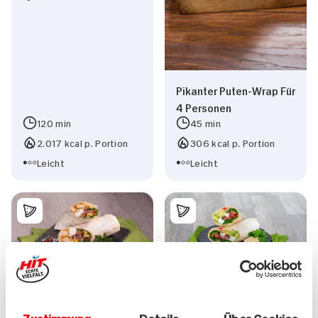
Pikanter Puten-Wrap Für
4 Personen
120 min
45 min
2.017 kcal p. Portion
306 kcal p. Portion
Leicht
Leicht
Tortilla Wraps mit
Tortilla mit
Rucola, Tomatensalsa,
selbstgemachtem