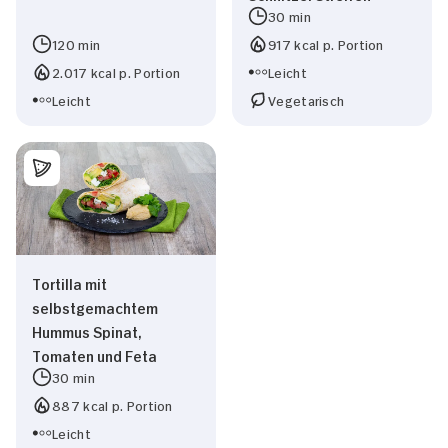
30 min
Marketing
120 min
917 kcal p. Portion
2.017 kcal p. Portion
Leicht
Leicht
Vegetarisch
Alle zulassen
Nur Notwendige erlauben
Tortilla mit
selbstgemachtem
Hummus Spinat,
Tomaten und Feta
30 min
887 kcal p. Portion
Leicht