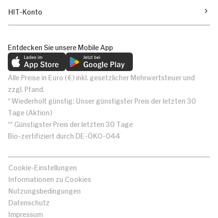
HIT-Konto
Entdecken Sie unsere Mobile App
Alle Preise in Euro (€) inkl. gesetzlicher Mehrwertsteuer und
zzgl. Pfand.
* Wiederholt günstig: Unser günstigster Preis der letzten 30
Tage (Aktion)
** Günstigster Preis der letzten 30 Tage
Bio-zertifiziert durch DE-ÖKO-044
Cookie-Einstellungen
Informationen zu Cookies
Nutzungsbedingungen
Datenschutz
Impressum