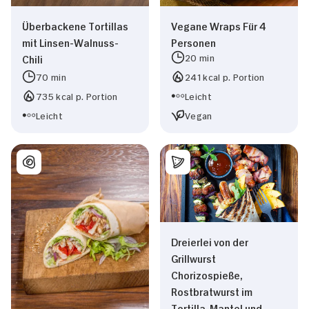
Überbackene Tortillas
Vegane Wraps Für 4
mit Linsen-Walnuss-
Personen
20 min
Chili
70 min
241 kcal p. Portion
735 kcal p. Portion
Leicht
Leicht
Vegan
Dreierlei von der
Grillwurst
Zustimmung
Details
Über Cookies
Chorizospieße,
Rostbratwurst im
Tortilla-Mantel und