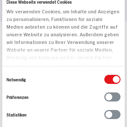
Diese Webseite verwendet Cookies
Wir verwenden Cookies, um Inhalte und Anzeigen
zu personalisieren, Funktionen für soziale
Medien anbieten zu können und die Zugriffe auf
unsere Website zu analysieren. Außerdem geben
Häufig gestellte Fragen
wir Informationen zu Ihrer Verwendung unserer
Mehr Informationen in unserem FAQ
kontakt
hit.de
Website an unsere Partner für soziale Medien,
Wir beantworten gerne Ihre Fragen
Werbung und Analysen weiter. Unsere Partner
(0228) 42967 0
führen diese Informationen möglicherweise mit
Montag - Donnerstag: 9 bis 16 Uhr
weiteren Daten zusammen, die Sie ihnen
Einwilligungsauswahl
Freitags: 9 bis 13 Uhr
bereitgestellt haben oder die sie im Rahmen
Notwendig
Folgen Sie uns auf TikTok
Ihrer Nutzung der Dienste gesammelt haben.
Präferenzen
Angebote & Coupons
Statistiken
Rezepte