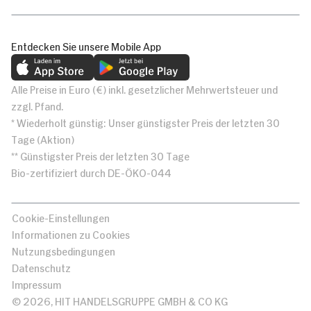
Entdecken Sie unsere Mobile App
Alle Preise in Euro (€) inkl. gesetzlicher Mehrwertsteuer und
zzgl. Pfand.
* Wiederholt günstig: Unser günstigster Preis der letzten 30
Tage (Aktion)
** Günstigster Preis der letzten 30 Tage
Bio-zertifiziert durch DE-ÖKO-044
Cookie-Einstellungen
Informationen zu Cookies
Nutzungsbedingungen
Datenschutz
Impressum
© 2026, HIT HANDELSGRUPPE GMBH & CO KG