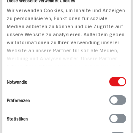
Diese Webseite verwendet Cookies
Leicht
Leicht
Wir verwenden Cookies, um Inhalte und Anzeigen
zu personalisieren, Funktionen für soziale
Medien anbieten zu können und die Zugriffe auf
unsere Website zu analysieren. Außerdem geben
wir Informationen zu Ihrer Verwendung unserer
Website an unsere Partner für soziale Medien,
Tortilla Wraps mit
Werbung und Analysen weiter. Unsere Partner
Rucola, Tomatensalsa,
führen diese Informationen möglicherweise mit
Feta und Valess
weiteren Daten zusammen, die Sie ihnen
Einwilligungsauswahl
Schnitzel Streifen
bereitgestellt haben oder die sie im Rahmen
Notwendig
Ihrer Nutzung der Dienste gesammelt haben.
Präferenzen
Vegane Wraps Für 4
Statistiken
Personen
20 min
30 min