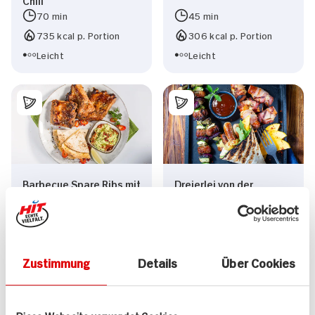
70 min
45 min
735 kcal p. Portion
306 kcal p. Portion
Leicht
Leicht
Barbecue Spare Ribs mit
Dreierlei von der
Guacamole und Käse
Grillwurst
Quesadi
Chorizospieße,
Rostbratwurst im
Tortilla-Mantel und
Zustimmung
Details
Über Cookies
Käse-Wiener-Würste
120 min
50 min
2.017 kcal p. Portion
1.812 kcal p. Portion