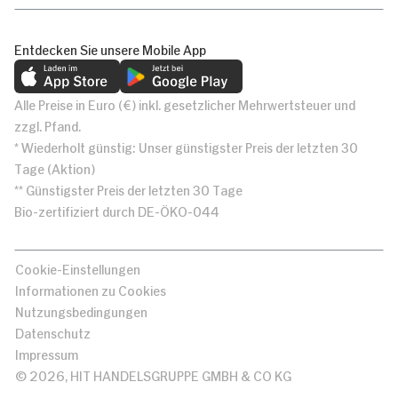
Entdecken Sie unsere Mobile App
Alle Preise in Euro (€) inkl. gesetzlicher Mehrwertsteuer und
zzgl. Pfand.
* Wiederholt günstig: Unser günstigster Preis der letzten 30
Tage (Aktion)
** Günstigster Preis der letzten 30 Tage
Bio-zertifiziert durch DE-ÖKO-044
Cookie-Einstellungen
Informationen zu Cookies
Nutzungsbedingungen
Datenschutz
Impressum
© 2026, HIT HANDELSGRUPPE GMBH & CO KG