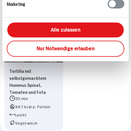
241 kcal p. Portion
917 kcal p. Portion
Marketing
Leicht
Leicht
Vegan
Vegetarisch
Alle zulassen
Nur Notwendige erlauben
Tortilla mit
selbstgemachtem
Hummus Spinat,
Tomaten und Feta
30 min
887 kcal p. Portion
Leicht
Vegetarisch