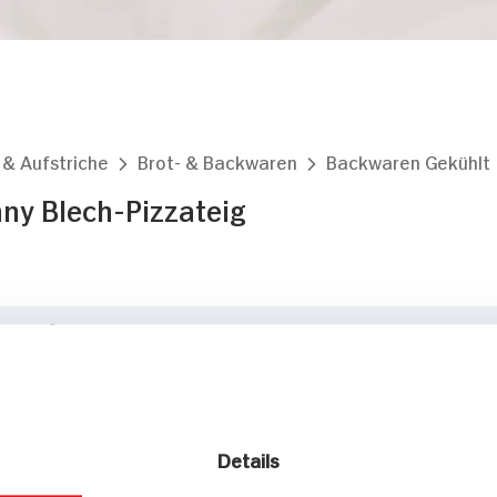
 & Aufstriche
Brot- & Backwaren
Backwaren Gekühlt
ny Blech-Pizzateig
Markt finden
Bitte wählen Sie einen Markt aus,
um lokale Informationen zu sehen.
Zum Marktfinder
Details