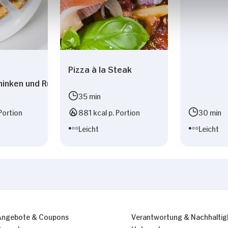
Pizza à la Steak
inken und Rucola
35 min
Portion
881 kcal p. Portion
30 min
Leicht
Leicht
Angebote & Coupons
Verantwortung & Nachhaltig