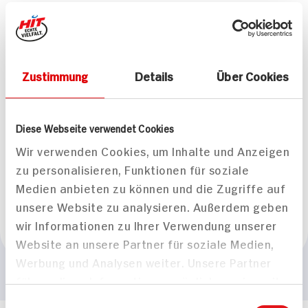
Passende Rezepte
Zustimmung
Details
Über Cookies
Diese Webseite verwendet Cookies
Hirschgeschnetzeltes
Hirschbraten mit
Wir verwenden Cookies, um Inhalte und Anzeigen
mit selbstgemachten
Semmelknödel und
zu personalisieren, Funktionen für soziale
Semmelknödeln
Feldsalat
Medien anbieten zu können und die Zugriffe auf
80 min
170 min
unsere Website zu analysieren. Außerdem geben
1.144 kcal p. Portion
1.397 kcal p. Portion
wir Informationen zu Ihrer Verwendung unserer
Mittel
Mittel
Website an unsere Partner für soziale Medien,
Werbung und Analysen weiter. Unsere Partner
führen diese Informationen möglicherweise mit
weiteren Daten zusammen, die Sie ihnen
Einwilligungsauswahl