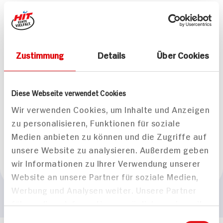
Passende Rezepte
Zustimmung
Details
Über Cookies
Diese Webseite verwendet Cookies
Hirschgeschnetzeltes
Hirschbraten mit
Wir verwenden Cookies, um Inhalte und Anzeigen
mit selbstgemachten
Semmelknödel und
zu personalisieren, Funktionen für soziale
Semmelknödeln
Feldsalat
Medien anbieten zu können und die Zugriffe auf
80 min
170 min
unsere Website zu analysieren. Außerdem geben
1.144 kcal p. Portion
1.397 kcal p. Portion
wir Informationen zu Ihrer Verwendung unserer
Mittel
Mittel
Website an unsere Partner für soziale Medien,
Werbung und Analysen weiter. Unsere Partner
führen diese Informationen möglicherweise mit
weiteren Daten zusammen, die Sie ihnen
Einwilligungsauswahl