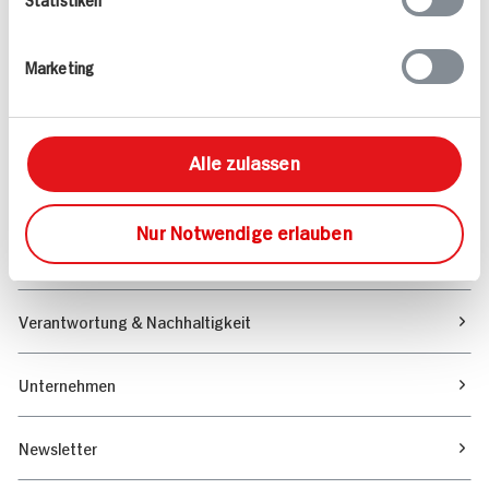
Angebote & Coupons
Marketing
Rezepte
Sortiment
Alle zulassen
Marktfinder
Nur Notwendige erlauben
Unser Magazin
Verantwortung & Nachhaltigkeit
Unternehmen
Newsletter