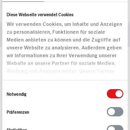
Marke
Diese Webseite verwendet Cookies
Hipp
Wir verwenden Cookies, um Inhalte und Anzeigen
zu personalisieren, Funktionen für soziale
Medien anbieten zu können und die Zugriffe auf
unsere Website zu analysieren. Außerdem geben
wir Informationen zu Ihrer Verwendung unserer
Häufig gestellte Fragen
Website an unsere Partner für soziale Medien,
Mehr Informationen in unserem FAQ
Werbung und Analysen weiter. Unsere Partner
kontakt
hit.de
führen diese Informationen möglicherweise mit
Wir beantworten gerne Ihre Fragen
weiteren Daten zusammen, die Sie ihnen
(0228) 42967 0
Einwilligungsauswahl
bereitgestellt haben oder die sie im Rahmen
Notwendig
Montag - Donnerstag: 9 bis 16 Uhr
Ihrer Nutzung der Dienste gesammelt haben.
Freitags: 9 bis 13 Uhr
Folgen Sie uns auf TikTok
Präferenzen
Statistiken