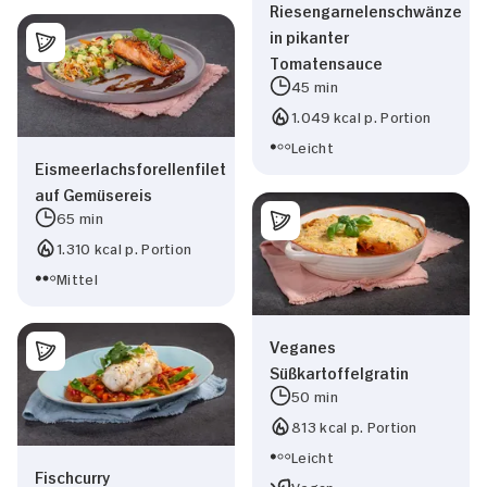
Riesengarnelenschwänze
in pikanter
Tomatensauce
45 min
1.049 kcal p. Portion
Leicht
Eismeerlachsforellenfilet
auf Gemüsereis
65 min
1.310 kcal p. Portion
Mittel
Veganes
Süßkartoffelgratin
50 min
813 kcal p. Portion
Leicht
Fischcurry
Vegan