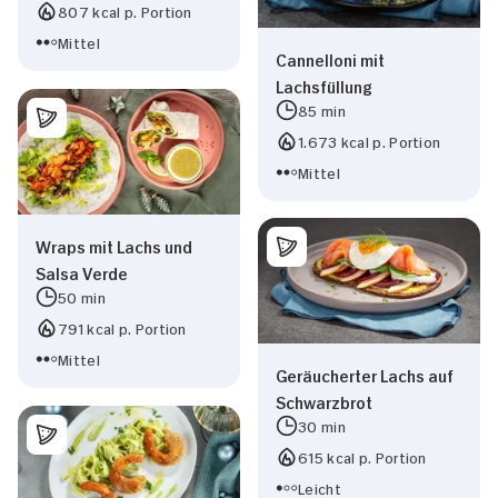
807 kcal p. Portion
Mittel
Cannelloni mit
Lachsfüllung
85 min
1.673 kcal p. Portion
Mittel
Wraps mit Lachs und
Salsa Verde
50 min
791 kcal p. Portion
Mittel
Geräucherter Lachs auf
Schwarzbrot
30 min
615 kcal p. Portion
Leicht