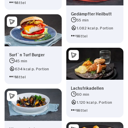
Mittel
Gedämpfter Heilbutt
55 min
1.082 kcal p. Portion
Mittel
Surf`n Turf Burger
45 min
634 kcal p. Portion
Mittel
Lachsfrikadellen
60 min
1.120 kcal p. Portion
Mittel