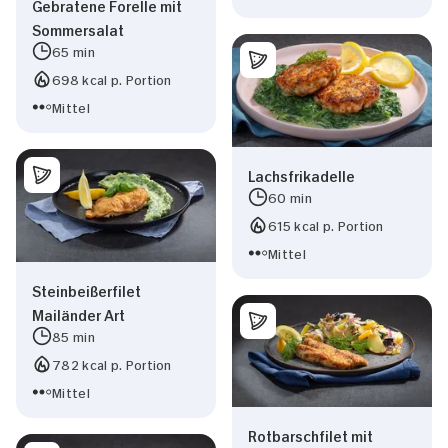
Gebratene Forelle mit
Sommersalat
65 min
698 kcal p. Portion
Mittel
Lachsfrikadelle
60 min
615 kcal p. Portion
Mittel
Steinbeißerfilet
Mailänder Art
85 min
782 kcal p. Portion
Mittel
Rotbarschfilet mit