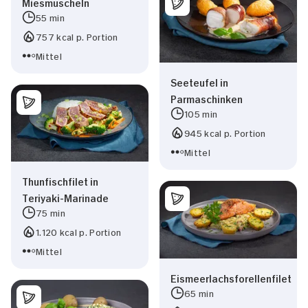
Miesmuscheln
55 min
757 kcal p. Portion
Mittel
Seeteufel in
Parmaschinken
105 min
945 kcal p. Portion
Mittel
Thunfischfilet in
Teriyaki-Marinade
75 min
1.120 kcal p. Portion
Mittel
Eismeerlachsforellenfilet
65 min