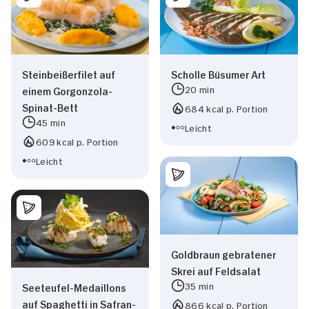
Steinbeißerfilet auf
Scholle Büsumer Art
20 min
einem Gorgonzola-
Spinat-Bett
684 kcal p. Portion
45 min
Leicht
609 kcal p. Portion
Leicht
Goldbraun gebratener
Skrei auf Feldsalat
35 min
Seeteufel-Medaillons
auf Spaghetti in Safran-
866 kcal p. Portion