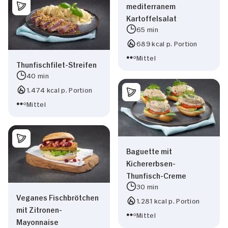
mediterranem
Kartoffelsalat
65 min
689 kcal p. Portion
Mittel
Thunfischfilet-Streifen
40 min
1.474 kcal p. Portion
Mittel
Baguette mit
Kichererbsen-
Thunfisch-Creme
30 min
Veganes Fischbrötchen
1.281 kcal p. Portion
mit Zitronen-
Mittel
Mayonnaise