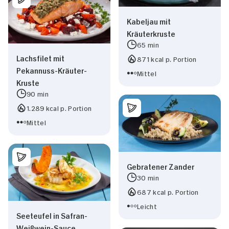
Kabeljau mit
Kräuterkruste
65 min
Lachsfilet mit
871 kcal p. Portion
Pekannuss-Kräuter-
Mittel
Kruste
90 min
1.289 kcal p. Portion
Mittel
Gebratener Zander
30 min
687 kcal p. Portion
Leicht
Seeteufel in Safran-
Weißwein-Sauce