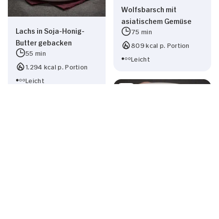
Wolfsbarsch mit
asiatischem Gemüse
Lachs in Soja-Honig-
75 min
Butter gebacken
809 kcal p. Portion
55 min
Leicht
1.294 kcal p. Portion
Leicht
Gebratener Pulpo
105 min
Forelle in Weißwein-
876 kcal p. Portion
Kräuter-Sauce
Leicht
55 min
855 kcal p. Portion