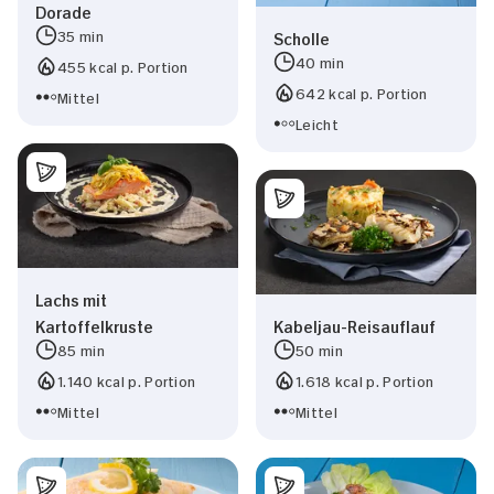
Dorade
35 min
Scholle
40 min
455 kcal p. Portion
642 kcal p. Portion
Mittel
Leicht
Lachs mit
Kartoffelkruste
Kabeljau-Reisauflauf
85 min
50 min
1.140 kcal p. Portion
1.618 kcal p. Portion
Mittel
Mittel