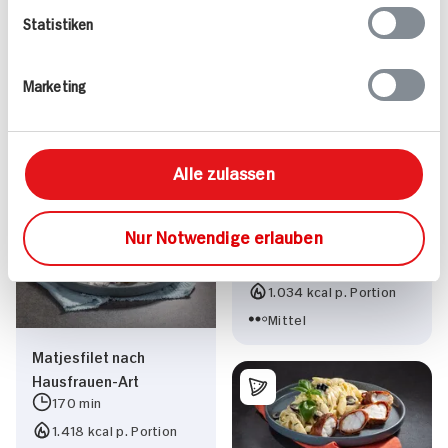
75 min
Statistiken
669 kcal p. Portion
Rotbarschfilet auf
Mittel
Curry-Gemüse in
Marketing
Kokosmilch
75 min
857 kcal p. Portion
Alle zulassen
Mittel
Nur Notwendige erlauben
Garnelen-Mango-Salat
45 min
1.034 kcal p. Portion
Mittel
Matjesfilet nach
Hausfrauen-Art
170 min
1.418 kcal p. Portion