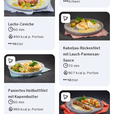
Schwer
Lachs-Ceviche
60 min
490 kcal p. Portion
Mittel
Kabeljau-Rückenfilet
mit Lauch-Parmesan-
Sauce
70 min
907 kcal p. Portion
Mittel
Paniertes Heilbuttfilet
mit Kapernbutter
50 min
990 kcal p. Portion