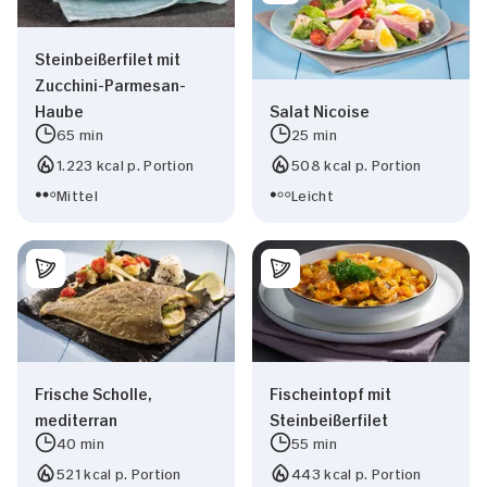
Steinbeißerfilet mit
Zucchini-Parmesan-
Haube
Salat Nicoise
65 min
25 min
1.223 kcal p. Portion
508 kcal p. Portion
Mittel
Leicht
Frische Scholle,
Fischeintopf mit
mediterran
Steinbeißerfilet
40 min
55 min
521 kcal p. Portion
443 kcal p. Portion