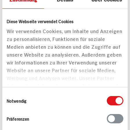
Leicht
Diese Webseite verwendet Cookies
Wir verwenden Cookies, um Inhalte und Anzeigen
zu personalisieren, Funktionen für soziale
Gebratenes Welsfilet
Medien anbieten zu können und die Zugriffe auf
100 min
unsere Website zu analysieren. Außerdem geben
Paella mit
1.104 kcal p. Portion
Steinbeißerfilet und
wir Informationen zu Ihrer Verwendung unserer
Mittel
Garnelen
Website an unsere Partner für soziale Medien,
70 min
Werbung und Analysen weiter. Unsere Partner
543 kcal p. Portion
führen diese Informationen möglicherweise mit
Mittel
weiteren Daten zusammen, die Sie ihnen
Einwilligungsauswahl
bereitgestellt haben oder die sie im Rahmen
Notwendig
Ihrer Nutzung der Dienste gesammelt haben.
Wolfsbarsch auf Thai-
Präferenzen
Art