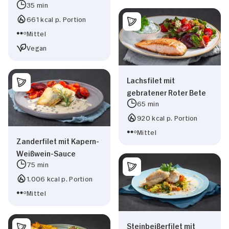
35 min
661 kcal p. Portion
Mittel
Vegan
Lachsfilet mit
gebratener Roter Bete
65 min
920 kcal p. Portion
Mittel
Zanderfilet mit Kapern-
Weißwein-Sauce
75 min
1.006 kcal p. Portion
Mittel
Steinbeißerfilet mit