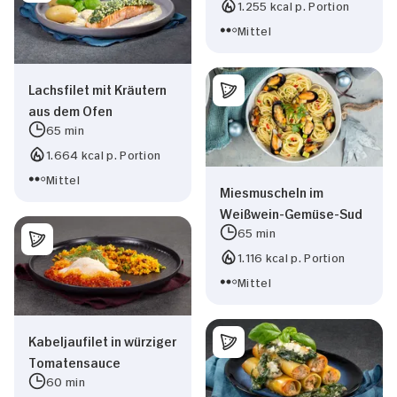
1.255 kcal p. Portion
Mittel
Lachsfilet mit Kräutern
aus dem Ofen
65 min
1.664 kcal p. Portion
Mittel
Miesmuscheln im
Weißwein-Gemüse-Sud
65 min
1.116 kcal p. Portion
Mittel
Kabeljaufilet in würziger
Tomatensauce
60 min