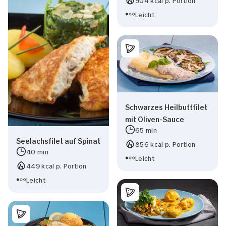
Leicht
Schwarzes Heilbuttfilet
mit Oliven-Sauce
65 min
Seelachsfilet auf Spinat
856 kcal p. Portion
40 min
Leicht
449 kcal p. Portion
Leicht