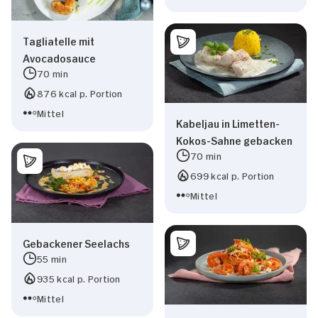
Tagliatelle mit
Avocadosauce
70 min
876 kcal p. Portion
Mittel
Kabeljau in Limetten-
Kokos-Sahne gebacken
70 min
699 kcal p. Portion
Mittel
Gebackener Seelachs
55 min
935 kcal p. Portion
Mittel