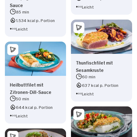
Sauce
Leicht
85 min
1.534 kcal p. Portion
Leicht
Thunfischfilet mit
Sesamkruste
60 min
Heilbuttfilet mit
637 kcal p. Portion
Zitronen-Dill-Sauce
Leicht
50 min
644 kcal p. Portion
Leicht