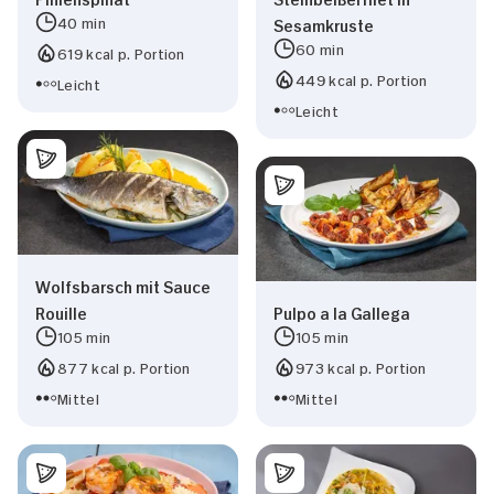
40 min
Sesamkruste
60 min
619 kcal p. Portion
449 kcal p. Portion
Leicht
Leicht
Wolfsbarsch mit Sauce
Rouille
Pulpo a la Gallega
105 min
105 min
877 kcal p. Portion
973 kcal p. Portion
Mittel
Mittel