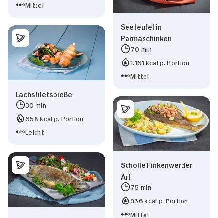
Mittel
Seeteufel in
Parmaschinken
70 min
1.161 kcal p. Portion
Mittel
Lachsfiletspieße
30 min
658 kcal p. Portion
Leicht
Scholle Finkenwerder
Art
75 min
936 kcal p. Portion
Mittel