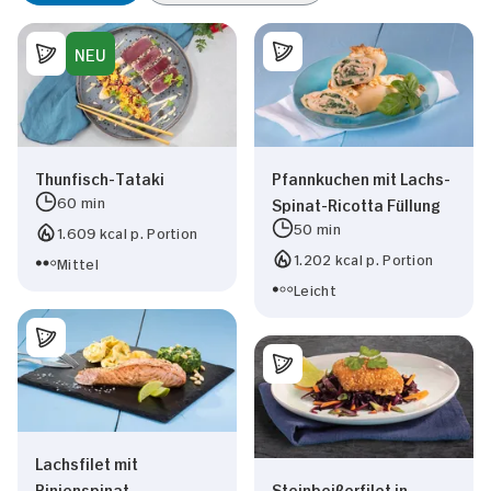
NEU
Thunfisch-Tataki
Pfannkuchen mit Lachs-
60 min
Spinat-Ricotta Füllung
50 min
1.609 kcal p. Portion
1.202 kcal p. Portion
Mittel
Leicht
Lachsfilet mit
Pinienspinat
Steinbeißerfilet in