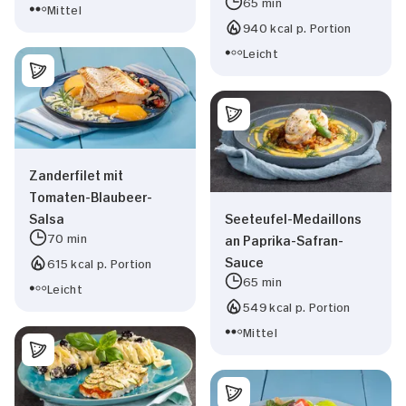
65 min
Mittel
940 kcal p. Portion
Leicht
Zanderfilet mit
Tomaten-Blaubeer-
Salsa
Seeteufel-Medaillons
70 min
an Paprika-Safran-
Sauce
615 kcal p. Portion
65 min
Leicht
549 kcal p. Portion
Mittel