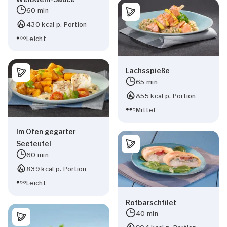
60 min
430 kcal p. Portion
Leicht
Lachsspieße
65 min
855 kcal p. Portion
Mittel
Im Ofen gegarter
Seeteufel
60 min
839 kcal p. Portion
Leicht
Rotbarschfilet
40 min
904 kcal p. Portion