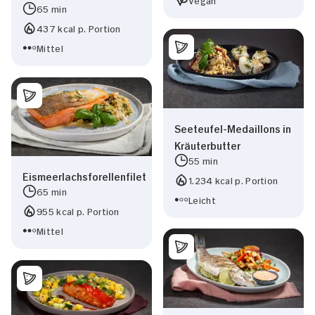
65 min
437 kcal p. Portion
Mittel
Seeteufel-Medaillons in
Kräuterbutter
55 min
Eismeerlachsforellenfilet
1.234 kcal p. Portion
65 min
Leicht
955 kcal p. Portion
Mittel