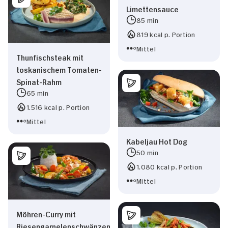
Limettensauce
85 min
819 kcal p. Portion
Mittel
Thunfischsteak mit
toskanischem Tomaten-
Spinat-Rahm
65 min
1.516 kcal p. Portion
Mittel
Kabeljau Hot Dog
50 min
1.080 kcal p. Portion
Mittel
Möhren-Curry mit
Riesengarnelenschwänzen