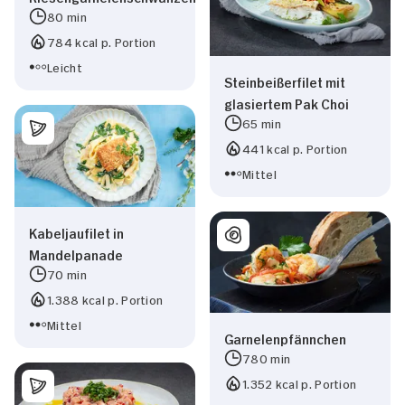
80 min
784 kcal p. Portion
Leicht
Steinbeißerfilet mit
glasiertem Pak Choi
65 min
441 kcal p. Portion
Mittel
Kabeljaufilet in
Mandelpanade
70 min
1.388 kcal p. Portion
Mittel
Garnelenpfännchen
780 min
1.352 kcal p. Portion