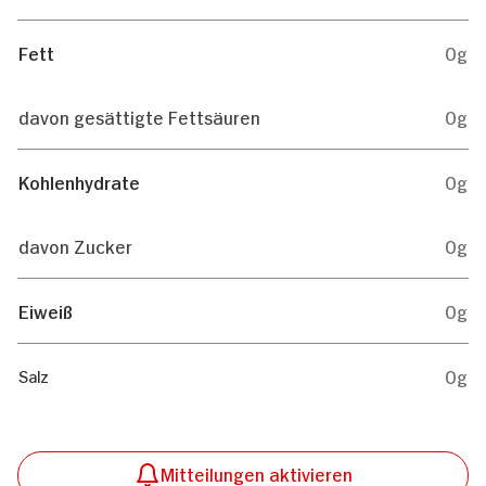
Fett
0g
davon gesättigte Fettsäuren
0g
Kohlenhydrate
0g
davon Zucker
0g
Eiweiß
0g
0g
Salz
Mitteilungen aktivieren