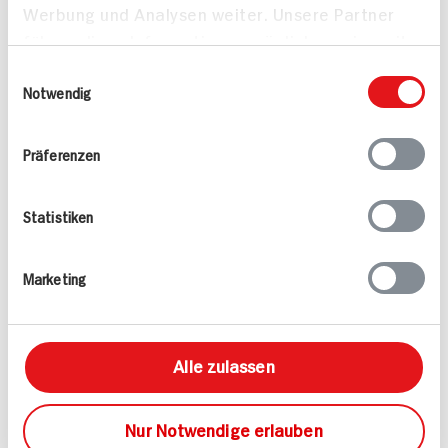
DISCOUNT
Werbung und Analysen weiter. Unsere Partner
PREIS
ZUM
AKTUELLEN
führen diese Informationen möglicherweise mit
1.
79
TAGES-
PREIS
weiteren Daten zusammen, die Sie ihnen
Einwilligungsauswahl
bereitgestellt haben oder die sie im Rahmen
Notwendig
Mehr anzeigen
Ihrer Nutzung der Dienste gesammelt haben.
Präferenzen
Alle Rezepte
Mehr
Statistiken
Marketing
Alle zulassen
Valess Gouda Schnitzel
Kasseler in Dunkelbier-
Caprese
Sauce
15 min
Nur Notwendige erlauben
1.127 kcal p. Portion
80 min