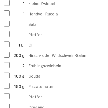
1
kleine Zwiebel
1
Handvoll Rucola
Salz
Pfeffer
1
El
Öl
200
g
Hirsch- oder Wildschwein-Salami
2
Frühlingszwiebeln
100
g
Gouda
150
g
Pizzatomaten
Pfeffer
Oregano