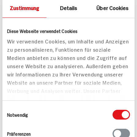
Zustimmung
Details
Über Cookies
Diese Webseite verwendet Cookies
Speisekartoffeln vorw.
ja! Frischer Blätterteig
Wir verwenden Cookies, um Inhalte und Anzeigen
festkochend
275g Packung
zu personalisieren, Funktionen für soziale
Sorte: s. Verpackung
DAUER
DISCOUNT
Medien anbieten zu können und die Zugriffe auf
PREIS
ZUM
AKTUELLEN
unsere Website zu analysieren. Außerdem geben
0.
99
TAGES-
PREIS
wir Informationen zu Ihrer Verwendung unserer
Website an unsere Partner für soziale Medien,
Mehr anzeigen
Werbung und Analysen weiter. Unsere Partner
führen diese Informationen möglicherweise mit
weiteren Daten zusammen, die Sie ihnen
Einwilligungsauswahl
bereitgestellt haben oder die sie im Rahmen
Notwendig
Alle Rezepte
Mehr
Ihrer Nutzung der Dienste gesammelt haben.
Präferenzen