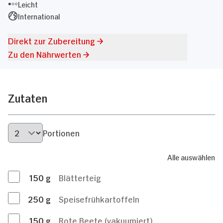
Leicht
International
Direkt zur Zubereitung
Zu den Nährwerten
Zutaten
Portionen
Alle auswählen
150
g
Blätterteig
250
g
Speisefrühkartoffeln
150
g
Rote Beete (vakuumiert)