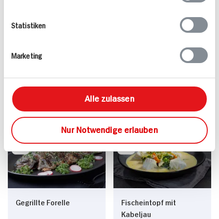
Statistiken
Valess Gouda Schnitzel
Kasseler in Dunkelbier-
Marketing
Caprese
Sauce
15 min
1.127 kcal p. Portion
80 min
Alle zulassen
Leicht
1.043 kcal p. Portion
Vegetarisch
Leicht
Nur Notwendige erlauben
Gegrillte Forelle
Fischeintopf mit
Kabeljau