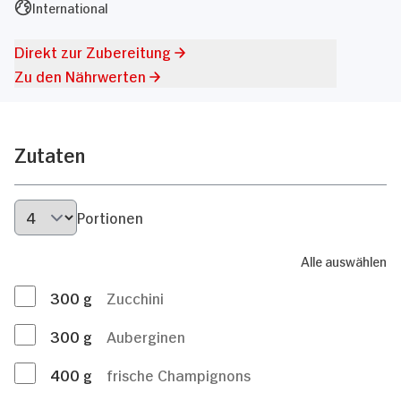
International
Direkt zur Zubereitung
Zu den Nährwerten
Zutaten
Portionen
Alle auswählen
300
g
Zucchini
300
g
Auberginen
400
g
frische Champignons