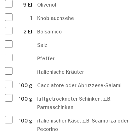
9
El
Olivenöl
1
Knoblauchzehe
2
El
Balsamico
Salz
Pfeffer
italienische Kräuter
100
g
Cacciatore oder Abruzzese-Salami
100
g
luftgetrockneter Schinken, z.B.
Parmaschinken
100
g
italienischer Käse, z.B. Scamorza oder
Pecorino