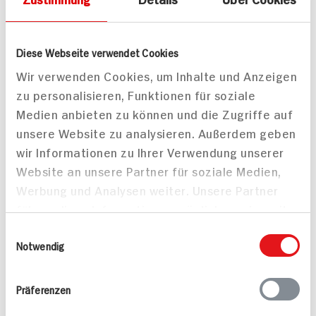
Passende Artikel zum Rezept
Mehr
Diese Webseite verwendet Cookies
Wir verwenden Cookies, um Inhalte und Anzeigen
zu personalisieren, Funktionen für soziale
Medien anbieten zu können und die Zugriffe auf
Zucchini
Bio Zucchini
unsere Website zu analysieren. Außerdem geben
1 KG
wir Informationen zu Ihrer Verwendung unserer
ZUM
AKTUELLEN
Website an unsere Partner für soziale Medien,
TAGES-
3.
99
PREIS
Werbung und Analysen weiter. Unsere Partner
führen diese Informationen möglicherweise mit
Mehr anzeigen
weiteren Daten zusammen, die Sie ihnen
Einwilligungsauswahl
bereitgestellt haben oder die sie im Rahmen
Notwendig
Ihrer Nutzung der Dienste gesammelt haben.
Präferenzen
Alle Rezepte
Mehr