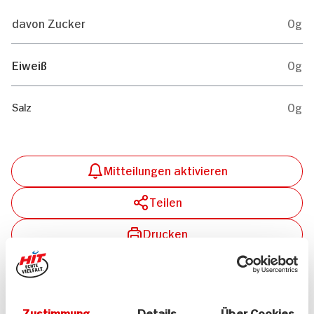
davon Zucker
0g
Eiweiß
0g
0g
Salz
Mitteilungen aktivieren
Teilen
Drucken
Zustimmung
Details
Über Cookies