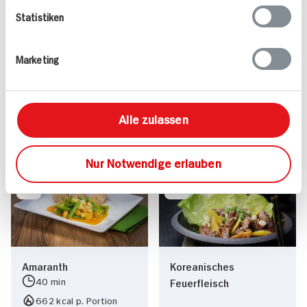
Statistiken
Marketing
Pikante Nackensteaks
Mandel-Rotbarsch
25 min
15 min
Alle zulassen
622 kcal p. Portion
725 kcal p. Portion
Leicht
Leicht
Nur Notwendige erlauben
Amaranth
Koreanisches
40 min
Feuerfleisch
662 kcal p. Portion