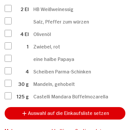
2
El
HB Weißweinessig
Salz, Pfeffer zum würzen
4
El
Olivenöl
1
Zwiebel, rot
eine halbe Papaya
4
Scheiben Parma-Schinken
30
g
Mandeln, gehobelt
125
g
Castelli Mandara Büffelmozarella
Auswahl auf die Einkaufsliste setzen