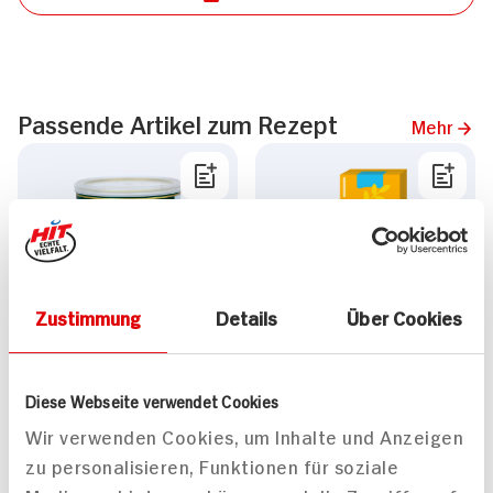
Passende Artikel zum Rezept
Mehr
Bäuerl. Erzeugergemit
Alnatura Gemüse
Zustimmung
Details
Über Cookies
Echt Hällisches
Aufstrich Hokkaido
Kalbsgulasch
Cashew
125g Glas
Diese Webseite verwendet Cookies
ZUM
AKTUELLEN
Wir verwenden Cookies, um Inhalte und Anzeigen
TAGES-
1.
69
PREIS
zu personalisieren, Funktionen für soziale