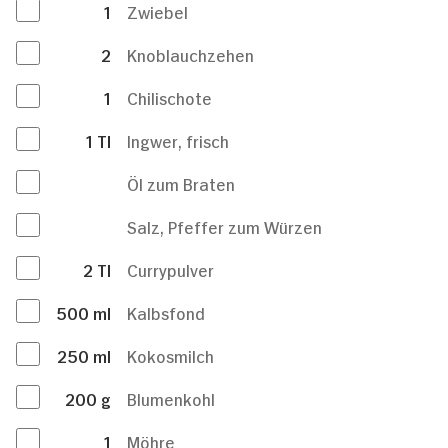
1
Zwiebel
2
Knoblauchzehen
1
Chilischote
1
Tl
Ingwer, frisch
Öl zum Braten
Salz, Pfeffer zum Würzen
2
Tl
Currypulver
500
ml
Kalbsfond
250
ml
Kokosmilch
200
g
Blumenkohl
1
Möhre