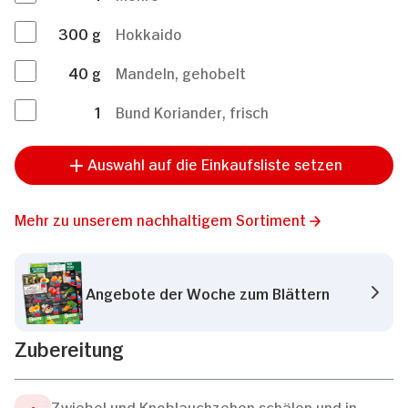
300
g
Hokkaido
40
g
Mandeln, gehobelt
1
Bund Koriander, frisch
Auswahl auf die Einkaufsliste setzen
Mehr zu unserem nachhaltigem Sortiment
Angebote der Woche zum Blättern
Zubereitung
Zwiebel und Knoblauchzehen schälen und in