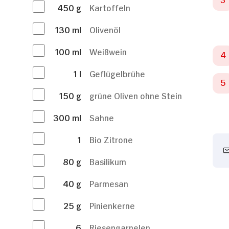
450
g
Kartoffeln
130
ml
Olivenöl
100
ml
Weißwein
1
l
Geflügelbrühe
150
g
grüne Oliven ohne Stein
300
ml
Sahne
1
Bio Zitrone
80
g
Basilikum
40
g
Parmesan
25
g
Pinienkerne
6
Riesengarnelen