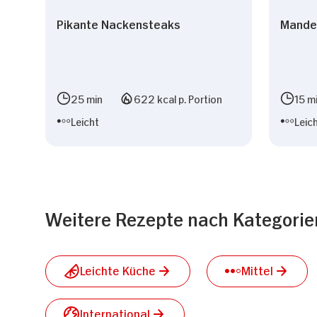
Pikante Nackensteaks
Mande
25 min
622 kcal p. Portion
15 m
Leicht
Leic
Weitere Rezepte nach Kategorie
Leichte Küche
Mittel
International