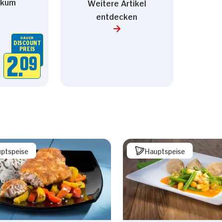
ikum
Weitere Artikel
entdecken
DAUER
DISCOUNT
PREIS
2.
09
ptspeise
Hauptspeise