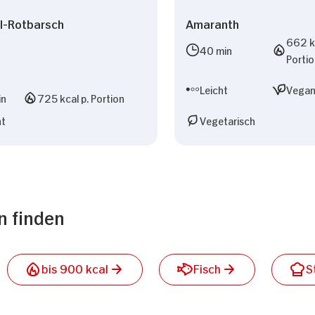
l-Rotbarsch
Amaranth
662 kc
40 min
Porti
Leicht
Vega
in
725 kcal p. Portion
ht
Vegetarisch
n finden
bis 900 kcal
Fisch
S