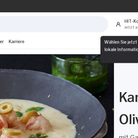
HIT-K
Jetzt 
er
Karriere
Wählen Sie jetzt
lokale Informati
Kar
Ol
mit Ga