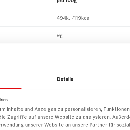
494kJ /119kcal
9g
0g
4g
Details
1g
kies
4g
m Inhalte und Anzeigen zu personalisieren, Funktionen
die Zugriffe auf unsere Website zu analysieren. Außer
0g
Verwendung unserer Website an unsere Partner für sozi