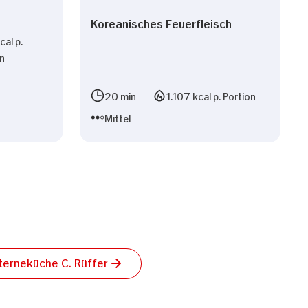
Koreanisches Feuerfleisch
al p.
on
n
20 min
1.107 kcal p. Portion
Mittel
terneküche C. Rüffer