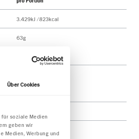
3.429kJ /823kcal
63g
0g
28g
Über Cookies
9g
30g
 für soziale Medien
dem geben wir
3g
ale Medien, Werbung und