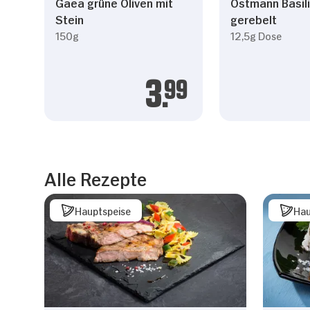
Gaea grüne Oliven mit
Ostmann Basil
Stein
gerebelt
150g
12,5g Dose
3.
99
Alle Rezepte
Hauptspeise
Hau