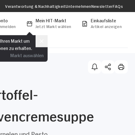
Verantwortung & Nachhaltigkeit
Unternehmen
Newsletter
FAQs
onto
Mein HIT-Markt
Einkaufsliste
anmelden
Jetzt Markt wählen
Artikel anzeigen
 Ihren Markt um
onen zu erhalten.
Markt auswählen
toffel-
ivencremesuppe
rnelen und Pesto