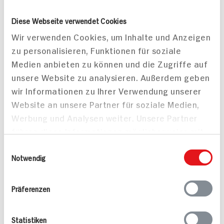
Bad Reichenhaller
Bio Wagner Kräutersalz
Diese Webseite verwendet Cookies
Kräutersalz + Folsäure
120g Dose
Wir verwenden Cookies, um Inhalte und Anzeigen
90g Dose
zu personalisieren, Funktionen für soziale
DAUER
DISCOUNT
Medien anbieten zu können und die Zugriffe auf
PREIS
unsere Website zu analysieren. Außerdem geben
1.
85
3.
09
wir Informationen zu Ihrer Verwendung unserer
Website an unsere Partner für soziale Medien,
Mehr anzeigen
Werbung und Analysen weiter. Unsere Partner
führen diese Informationen möglicherweise mit
weiteren Daten zusammen, die Sie ihnen
Einwilligungsauswahl
bereitgestellt haben oder die sie im Rahmen
Notwendig
Alle Rezepte
Mehr
Ihrer Nutzung der Dienste gesammelt haben.
Präferenzen
Statistiken