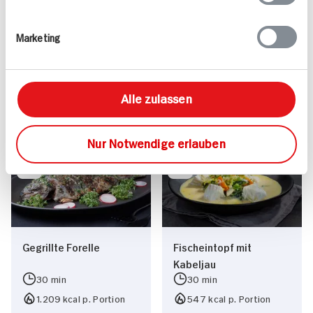
Valess Gouda Schnitzel
Kasseler in Dunkelbier-
Marketing
Caprese
Sauce
15 min
1.127 kcal p. Portion
80 min
Alle zulassen
Leicht
1.043 kcal p. Portion
Vegetarisch
Leicht
Nur Notwendige erlauben
Gegrillte Forelle
Fischeintopf mit
Kabeljau
30 min
30 min
1.209 kcal p. Portion
547 kcal p. Portion