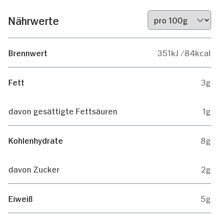
Nährwerte
Brennwert
351kJ /84kcal
Fett
3g
davon gesättigte Fettsäuren
1g
Kohlenhydrate
8g
davon Zucker
2g
Eiweiß
5g