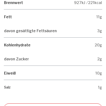
Brennwert
927kJ /221kcal
Fett
11g
davon gesättigte Fettsäuren
3g
Kohlenhydrate
20g
davon Zucker
2g
Eiweiß
10g
1g
Salz