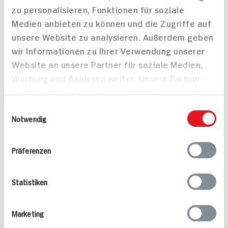
zu personalisieren, Funktionen für soziale
ZUM
AKTUELLEN
TAGES-
3.
39
Medien anbieten zu können und die Zugriffe auf
PREIS
unsere Website zu analysieren. Außerdem geben
wir Informationen zu Ihrer Verwendung unserer
Website an unsere Partner für soziale Medien,
Werbung und Analysen weiter. Unsere Partner
Alle Rezepte
Mehr
führen diese Informationen möglicherweise mit
weiteren Daten zusammen, die Sie ihnen
Einwilligungsauswahl
bereitgestellt haben oder die sie im Rahmen
Notwendig
Ihrer Nutzung der Dienste gesammelt haben.
Präferenzen
Valess Gouda Schnitzel
Kasseler in Dunkelbier-
Caprese
Sauce
Statistiken
15 min
1.127 kcal p. Portion
80 min
Marketing
Leicht
1.043 kcal p. Portion