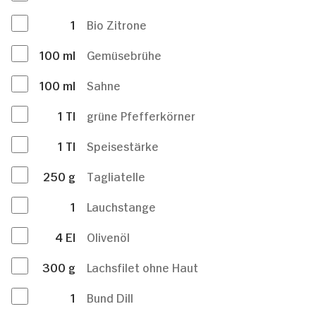
1
Bio Zitrone
100
ml
Gemüsebrühe
100
ml
Sahne
1
Tl
grüne Pfefferkörner
1
Tl
Speisestärke
250
g
Tagliatelle
1
Lauchstange
4
El
Olivenöl
300
g
Lachsfilet ohne Haut
1
Bund Dill