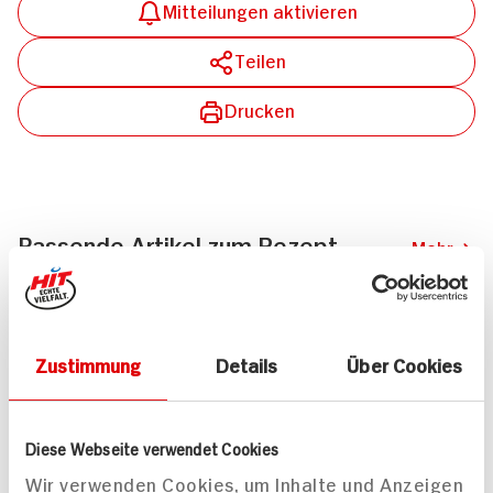
Mitteilungen aktivieren
Teilen
Drucken
Passende Artikel zum Rezept
Mehr
Zustimmung
Details
Über Cookies
Hartkorn Grüner Pfeffer
Fuchs Grüner Pfeffer
Diese Webseite verwendet Cookies
in Lake
eingelegt
100g Glas
Wir verwenden Cookies, um Inhalte und Anzeigen