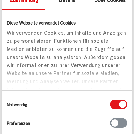
0g
Salz
Diese Webseite verwendet Cookies
Wir verwenden Cookies, um Inhalte und Anzeigen
Mitteilungen aktivieren
zu personalisieren, Funktionen für soziale
Medien anbieten zu können und die Zugriffe auf
Teilen
unsere Website zu analysieren. Außerdem geben
Drucken
wir Informationen zu Ihrer Verwendung unserer
Website an unsere Partner für soziale Medien,
Werbung und Analysen weiter. Unsere Partner
führen diese Informationen möglicherweise mit
weiteren Daten zusammen, die Sie ihnen
Einwilligungsauswahl
Alle Rezepte
Mehr
bereitgestellt haben oder die sie im Rahmen
Notwendig
Ihrer Nutzung der Dienste gesammelt haben.
Präferenzen