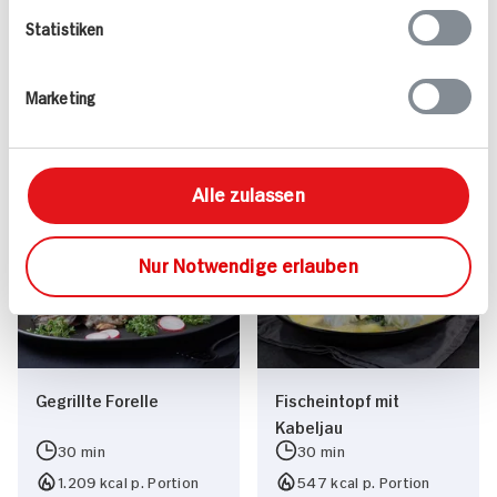
Statistiken
Valess Gouda Schnitzel
Kasseler in Dunkelbier-
Caprese
Sauce
Marketing
15 min
1.127 kcal p. Portion
80 min
Leicht
1.043 kcal p. Portion
Alle zulassen
Vegetarisch
Leicht
Nur Notwendige erlauben
Gegrillte Forelle
Fischeintopf mit
Kabeljau
30 min
30 min
1.209 kcal p. Portion
547 kcal p. Portion