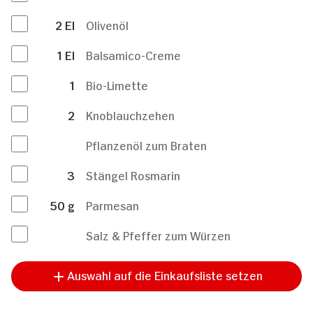
2
El
Olivenöl
1
El
Balsamico-Creme
1
Bio-Limette
2
Knoblauchzehen
Pflanzenöl zum Braten
3
Stängel Rosmarin
50
g
Parmesan
Salz & Pfeffer zum Würzen
Auswahl auf die Einkaufsliste setzen