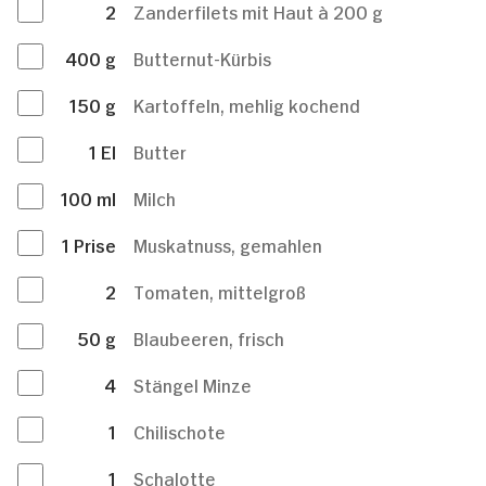
2
Zanderfilets mit Haut à 200 g
400
g
Butternut-Kürbis
150
g
Kartoffeln, mehlig kochend
1
El
Butter
100
ml
Milch
1
Prise
Muskatnuss, gemahlen
2
Tomaten, mittelgroß
50
g
Blaubeeren, frisch
4
Stängel Minze
1
Chilischote
1
Schalotte