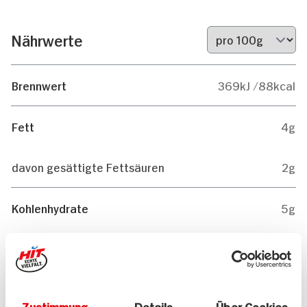
Nährwerte
Brennwert
369kJ /88kcal
Fett
4g
davon gesättigte Fettsäuren
2g
Kohlenhydrate
5g
davon Zucker
3g
Eiweiß
8g
Zustimmung
Details
Über Cookies