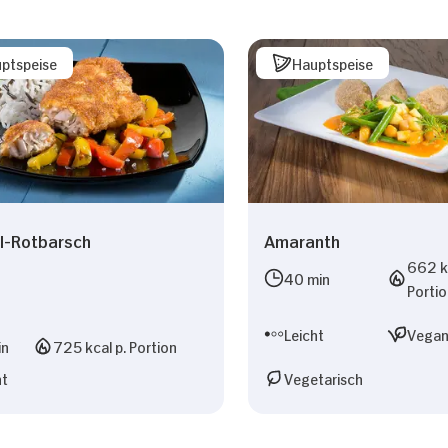
ptspeise
Hauptspeise
l-Rotbarsch
Amaranth
662 kc
40 min
Porti
Leicht
Vega
in
725 kcal p. Portion
ht
Vegetarisch