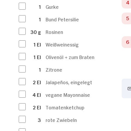
1
Gurke
1
Bund Petersilie
30
g
Rosinen
1
El
Weißweinessig
1
El
Olivenöl + zum Braten
1
Zitrone
2
El
Jalapeños, eingelegt
4
El
vegane Mayonnaise
2
El
Tomatenketchup
3
rote Zwiebeln