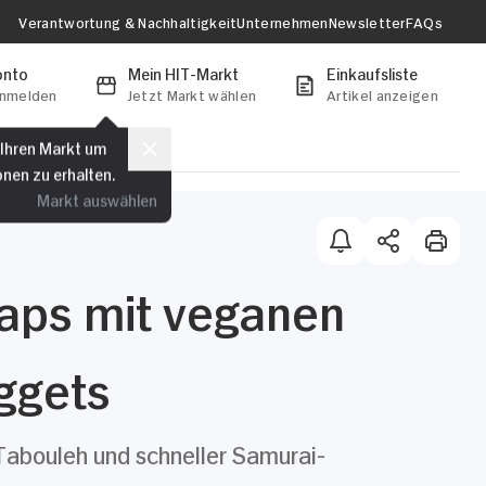
Verantwortung & Nachhaltigkeit
Unternehmen
Newsletter
FAQs
onto
Mein HIT-Markt
Einkaufsliste
anmelden
Jetzt Markt wählen
Artikel anzeigen
 Ihren Markt um
onen zu erhalten.
Markt auswählen
aps mit veganen
ggets
abouleh und schneller Samurai-