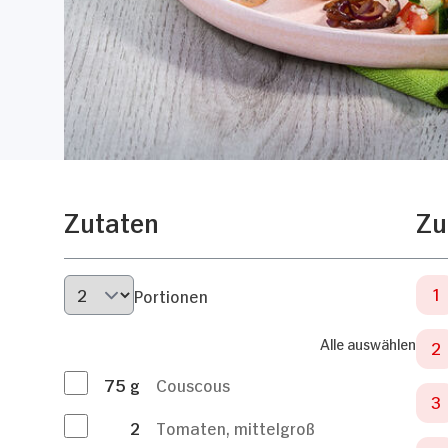
Zutaten
Zu
Portionen
Alle auswählen
75
g
Couscous
2
Tomaten, mittelgroß