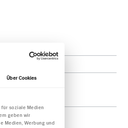
pro Portion
2.240kJ /537kcal
Über Cookies
31g
4g
 für soziale Medien
dem geben wir
45g
ale Medien, Werbung und