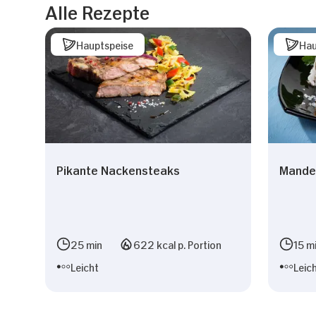
Alle Rezepte
Hauptspeise
Hau
Pikante Nackensteaks
Mande
25 min
622 kcal p. Portion
15 m
Leicht
Leic