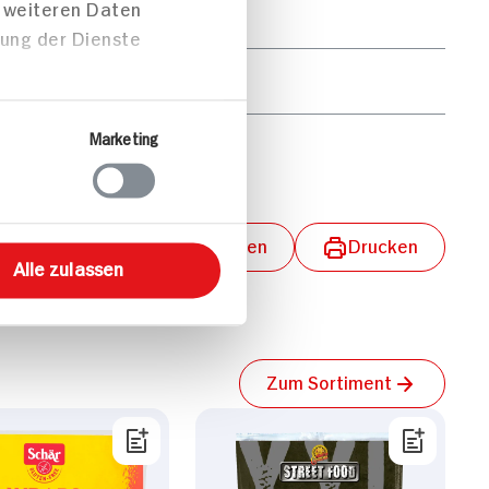
t weiteren Daten
11g
zung der Dienste
16g
Marketing
2g
lungen aktivieren
Teilen
Drucken
Alle zulassen
Zum Sortiment