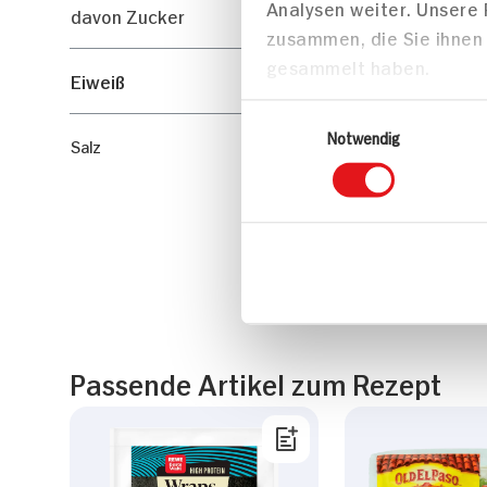
Analysen weiter. Unsere
davon Zucker
zusammen, die Sie ihnen 
gesammelt haben.
Eiweiß
Einwilligungsauswahl
Notwendig
Salz
Passende Artikel zum Rezept