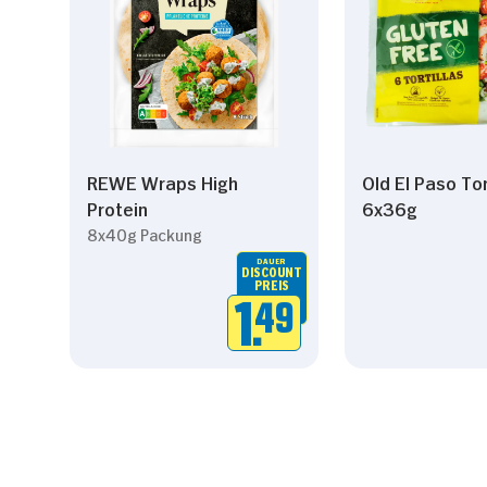
REWE Wraps High
Old El Paso Tor
Protein
6x36g
8x40g Packung
DAUER
DISCOUNT
PREIS
1.
49