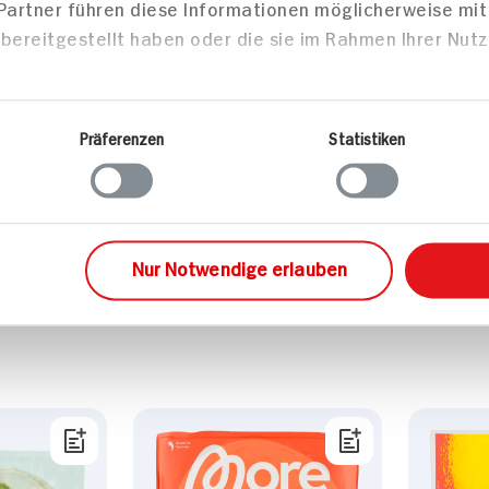
 Partner führen diese Informationen möglicherweise mi
4g
bereitgestellt haben oder die sie im Rahmen Ihrer Nut
6g
Präferenzen
Statistiken
1g
Mittei
Nur Notwendige erlauben