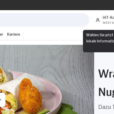
HIT-K
Jetzt 
Wählen Sie jetzt
er
Karriere
lokale Informati
Wr
Nu
Dazu T