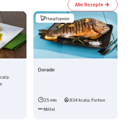
Alle Rezepte
Hauptspeise
Dorade
al p.
on
n
25 min
834 kcal p. Portion
Mittel