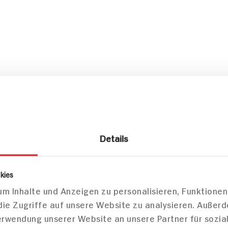
pro 100g
842kJ /202kcal
Details
11g
1g
kies
m Inhalte und Anzeigen zu personalisieren, Funktionen
die Zugriffe auf unsere Website zu analysieren. Außer
17g
Verwendung unserer Website an unsere Partner für sozi