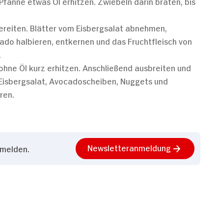
 Pfanne etwas Öl erhitzen. Zwiebeln darin braten, bis
ereiten. Blätter vom Eisbergsalat abnehmen,
o halbieren, entkernen und das Fruchtfleisch von
.
ohne Öl kurz erhitzen. Anschließend ausbreiten und
Eisbergsalat, Avocadoscheiben, Nuggets und
ren.
Newsletteranmeldung
nmelden.