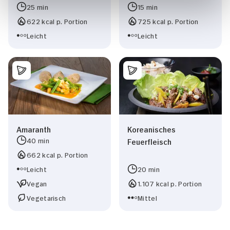
25 min
15 min
622 kcal p. Portion
725 kcal p. Portion
Leicht
Leicht
Amaranth
Koreanisches
40 min
Feuerfleisch
662 kcal p. Portion
Leicht
20 min
Vegan
1.107 kcal p. Portion
Vegetarisch
Mittel