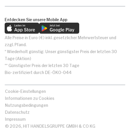
Entdecken Sie unsere Mobile App
Alle Preise in Euro (€) inkl. gesetzlicher Mehrwertsteuer und
zzgl. Pfand.
* Wiederholt günstig: Unser günstigster Preis der letzten 30
Tage (Aktion)
** Günstigster Preis der letzten 30 Tage
Bio-zertifiziert durch DE-ÖKO-044
Cookie-Einstellungen
Informationen zu Cookies
Nutzungsbedingungen
Datenschutz
Impressum
© 2026, HIT HANDELSGRUPPE GMBH & CO KG