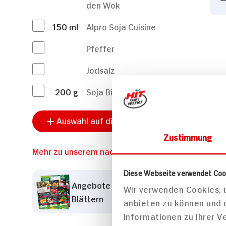
den Wok
150
ml
Alpro Soja Cuisine
Pfeffer
Jodsalz
200
g
Soja Bio Tofu, geräuchert
Auswahl auf die Einkaufsliste setzen
Zustimmung
Mehr zu unserem nachhaltigem Sortiment
Diese Webseite verwendet Coo
Angebote der Woche zum
Wir verwenden Cookies, u
Blättern
anbieten zu können und 
Informationen zu Ihrer 