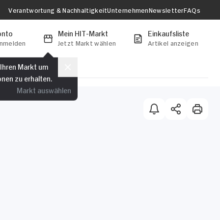
Verantwortung & Nachhaltigkeit
Unternehmen
Newsletter
FAQs
onto
Mein HIT-Markt
Einkaufsliste
anmelden
Jetzt Markt wählen
Artikel anzeigen
 Ihren Markt um
onen zu erhalten.
Markt auswählen