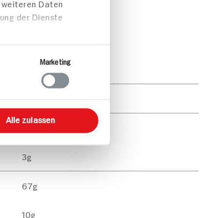
t weiteren Daten
zung der Dienste
Marketing
pro Portion
2.469kJ /590kcal
Alle zulassen
24g
3g
67g
10g