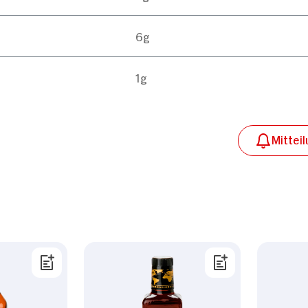
6g
1g
Mittei