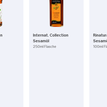
en
Internat. Collection
Rinatur
Sesamöl
Sesam
250ml Flasche
100ml F