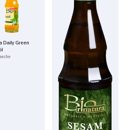
a Daily Green
öl
lasche