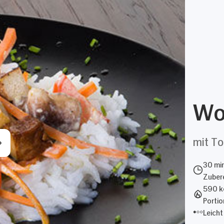
Wo
mit To
30 mi
Zubere
590 kc
Portio
Leicht