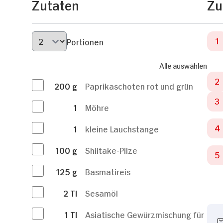
Zutaten
Zu
Portionen
Alle auswählen
200
g
Paprikaschoten rot und grün
1
Möhre
1
kleine Lauchstange
100
g
Shiitake-Pilze
125
g
Basmatireis
2
Tl
Sesamöl
1
Tl
Asiatische Gewürzmischung für