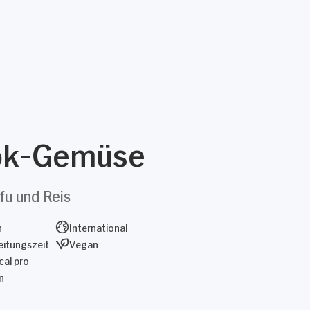
k-Gemüse
fu und Reis
n
International
itungszeit
Vegan
al pro
n