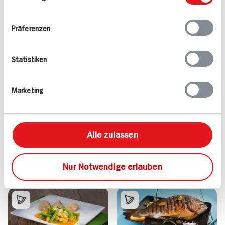
Ihrer Nutzung der Dienste gesammelt haben.
Präferenzen
Alle Rezepte
Mehr
Statistiken
Marketing
Pikante Nackensteaks
Mandel-Rotbarsch
Alle zulassen
25 min
15 min
622 kcal p. Portion
725 kcal p. Portion
Nur Notwendige erlauben
Leicht
Leicht