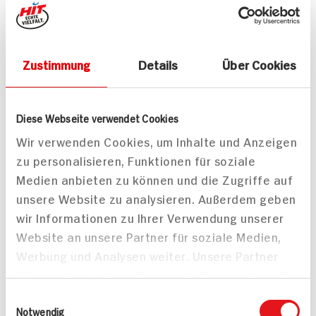
Zustimmung
Details
Über Cookies
Passende Artikel zum Rezept
Mehr
Diese Webseite verwendet Cookies
Wir verwenden Cookies, um Inhalte und Anzeigen
zu personalisieren, Funktionen für soziale
Medien anbieten zu können und die Zugriffe auf
Bio Zitronen
ja! Raffinade Zucker
unsere Website zu analysieren. Außerdem geben
Stück
1kg Packung
wir Informationen zu Ihrer Verwendung unserer
DAUER
DISCOUNT
Website an unsere Partner für soziale Medien,
PREIS
Werbung und Analysen weiter. Unsere Partner
0.
99
1.
19
führen diese Informationen möglicherweise mit
weiteren Daten zusammen, die Sie ihnen
Einwilligungsauswahl
Mehr anzeigen
bereitgestellt haben oder die sie im Rahmen
Notwendig