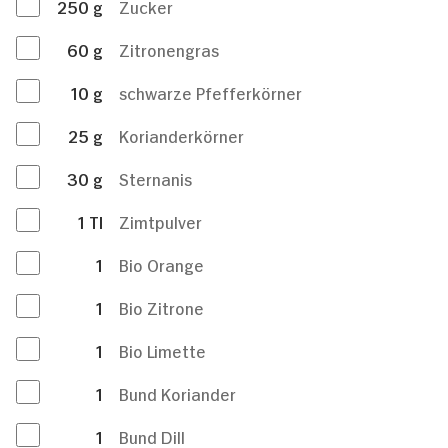
250
g
Zucker
60
g
Zitronengras
10
g
schwarze Pfefferkörner
25
g
Korianderkörner
30
g
Sternanis
1
Tl
Zimtpulver
1
Bio Orange
1
Bio Zitrone
1
Bio Limette
1
Bund Koriander
1
Bund Dill