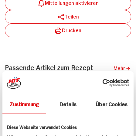
Mitteilungen aktivieren
Teilen
Drucken
Passende Artikel zum Rezept
Mehr
Zustimmung
Details
Über Cookies
ja! Trockenbackhefe
Alnatura Backhefe
6x7g Packung
7g Beutel
Diese Webseite verwendet Cookies
DAUER
DISCOUNT