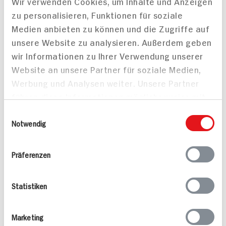
Wir verwenden Cookies, um Inhalte und Anzeigen
PREIS
zu personalisieren, Funktionen für soziale
0.
69
0.
59
Medien anbieten zu können und die Zugriffe auf
unsere Website zu analysieren. Außerdem geben
Mehr anzeigen
wir Informationen zu Ihrer Verwendung unserer
Website an unsere Partner für soziale Medien,
Werbung und Analysen weiter. Unsere Partner
führen diese Informationen möglicherweise mit
Alle Rezepte
Mehr
weiteren Daten zusammen, die Sie ihnen
Einwilligungsauswahl
bereitgestellt haben oder die sie im Rahmen
Notwendig
Ihrer Nutzung der Dienste gesammelt haben.
Präferenzen
Pikante Nackensteaks
Mandel-Rotbarsch
Statistiken
25 min
15 min
622 kcal p. Portion
725 kcal p. Portion
Marketing
Leicht
Leicht