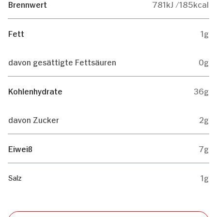
Brennwert
781kJ /185kcal
Fett
1g
davon gesättigte Fettsäuren
0g
Kohlenhydrate
36g
davon Zucker
2g
Eiweiß
7g
1g
Salz