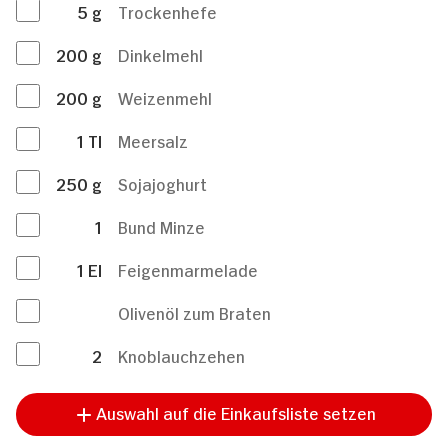
5
g
Trockenhefe
200
g
Dinkelmehl
200
g
Weizenmehl
1
Tl
Meersalz
250
g
Sojajoghurt
1
Bund Minze
1
El
Feigenmarmelade
Olivenöl zum Braten
2
Knoblauchzehen
Auswahl auf die Einkaufsliste setzen