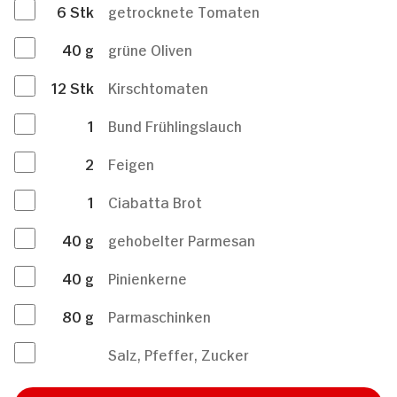
6
Stk
getrocknete Tomaten
40
g
grüne Oliven
12
Stk
Kirschtomaten
1
Bund Frühlingslauch
2
Feigen
1
Ciabatta Brot
40
g
gehobelter Parmesan
40
g
Pinienkerne
80
g
Parmaschinken
Salz, Pfeffer, Zucker