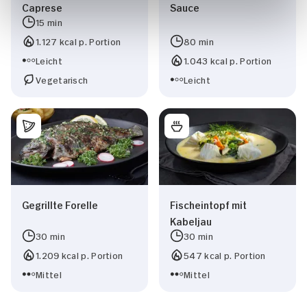
Caprese
Sauce
15 min
1.127 kcal p. Portion
80 min
Leicht
1.043 kcal p. Portion
Vegetarisch
Leicht
Gegrillte Forelle
Fischeintopf mit
Kabeljau
30 min
30 min
1.209 kcal p. Portion
547 kcal p. Portion
Mittel
Mittel