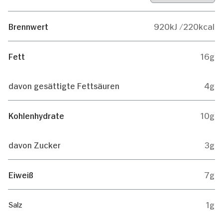
Brennwert
920kJ /220kcal
Fett
16g
davon gesättigte Fettsäuren
4g
Kohlenhydrate
10g
davon Zucker
3g
Eiweiß
7g
1g
Salz