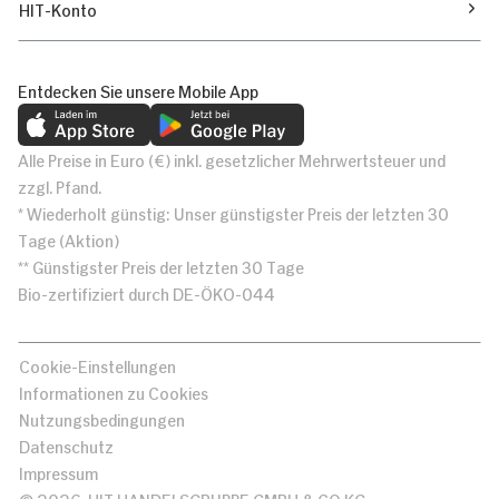
HIT-Konto
Entdecken Sie unsere Mobile App
Alle Preise in Euro (€) inkl. gesetzlicher Mehrwertsteuer und
zzgl. Pfand.
* Wiederholt günstig: Unser günstigster Preis der letzten 30
Tage (Aktion)
** Günstigster Preis der letzten 30 Tage
Bio-zertifiziert durch DE-ÖKO-044
Cookie-Einstellungen
Informationen zu Cookies
Nutzungsbedingungen
Datenschutz
Impressum
© 2026, HIT HANDELSGRUPPE GMBH & CO KG