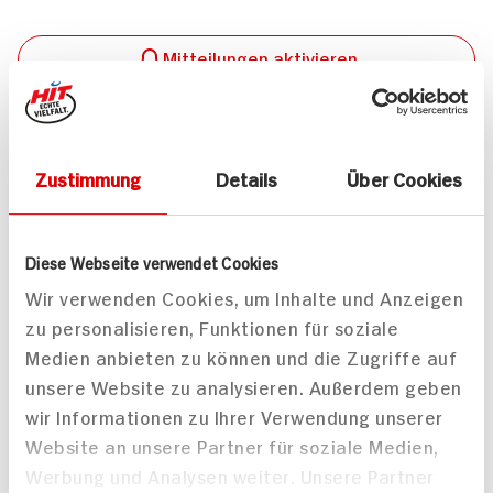
Mitteilungen aktivieren
Teilen
Drucken
Zustimmung
Details
Über Cookies
Diese Webseite verwendet Cookies
Passende Artikel zum Rezept
Mehr
Wir verwenden Cookies, um Inhalte und Anzeigen
zu personalisieren, Funktionen für soziale
Medien anbieten zu können und die Zugriffe auf
unsere Website zu analysieren. Außerdem geben
wir Informationen zu Ihrer Verwendung unserer
Website an unsere Partner für soziale Medien,
Montorsi Parma-
Veroni Parmaschinken
Werbung und Analysen weiter. Unsere Partner