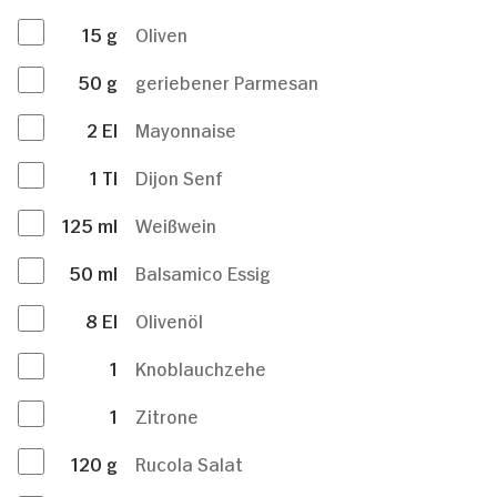
15
g
Oliven
50
g
geriebener Parmesan
2
El
Mayonnaise
1
Tl
Dijon Senf
125
ml
Weißwein
50
ml
Balsamico Essig
8
El
Olivenöl
1
Knoblauchzehe
1
Zitrone
120
g
Rucola Salat