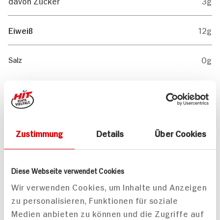
davon Zucker
3g
Eiweiß
12g
0g
Salz
Mitteilungen aktivieren
Teilen
Zustimmung
Details
Über Cookies
Drucken
Diese Webseite verwendet Cookies
Wir verwenden Cookies, um Inhalte und Anzeigen
zu personalisieren, Funktionen für soziale
Passende Artikel zum Rezept
Mehr
Medien anbieten zu können und die Zugriffe auf