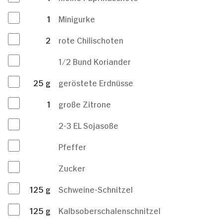
1
Minigurke
2
rote Chilischoten
1/2 Bund Koriander
25
g
geröstete Erdnüsse
1
große Zitrone
2-3 EL Sojasoße
Pfeffer
Zucker
125
g
Schweine-Schnitzel
125
g
Kalbsoberschalenschnitzel