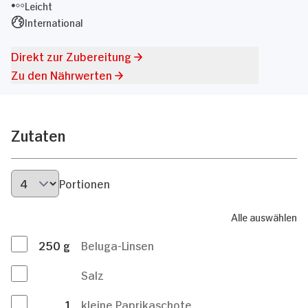
Leicht
International
Direkt zur Zubereitung
Zu den Nährwerten
Zutaten
Portionen
Alle auswählen
250
g
Beluga-Linsen
Salz
1
kleine Paprikaschote