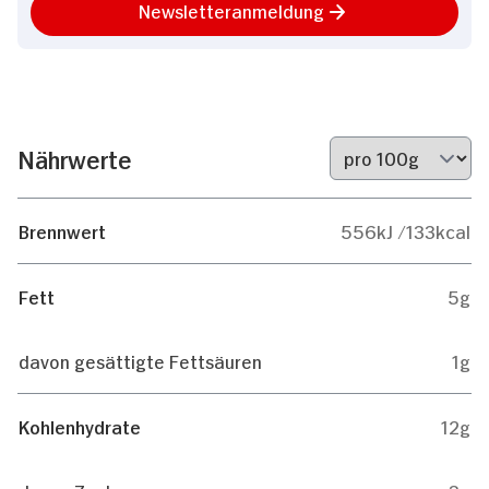
Newsletteranmeldung
Nährwerte
Brennwert
556kJ /133kcal
Fett
5g
davon gesättigte Fettsäuren
1g
Kohlenhydrate
12g