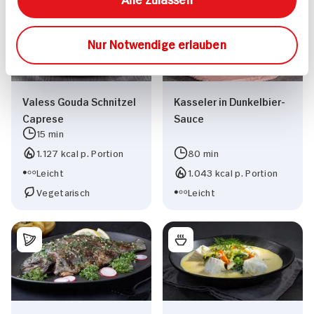
Nur Notwendige erlauben
Valess Gouda Schnitzel
Kasseler in Dunkelbier-
Caprese
Sauce
15 min
1.127 kcal p. Portion
80 min
Leicht
1.043 kcal p. Portion
Vegetarisch
Leicht