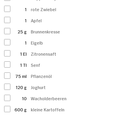
1
rote Zwiebel
1
Apfel
25
g
Brunnenkresse
1
Eigelb
1
El
Zitronensaft
1
Tl
Senf
75
ml
Pflanzenöl
120
g
Joghurt
10
Wacholderbeeren
600
g
kleine Kartoffeln