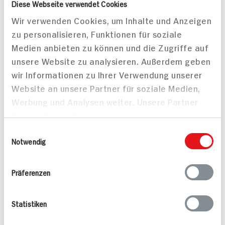
Diese Webseite verwendet Cookies
Packung
Wir verwenden Cookies, um Inhalte und Anzeigen
ZUM
AKTUELLEN
zu personalisieren, Funktionen für soziale
TAGES-
0.
99
PREIS
Medien anbieten zu können und die Zugriffe auf
unsere Website zu analysieren. Außerdem geben
wir Informationen zu Ihrer Verwendung unserer
Website an unsere Partner für soziale Medien,
Alle Rezepte
Werbung und Analysen weiter. Unsere Partner
Mehr
führen diese Informationen möglicherweise mit
weiteren Daten zusammen, die Sie ihnen
Einwilligungsauswahl
bereitgestellt haben oder die sie im Rahmen
Notwendig
Ihrer Nutzung der Dienste gesammelt haben.
Präferenzen
Valess Gouda Schnitzel
Kasseler in Dunkelbier-
Caprese
Sauce
Statistiken
15 min
1.127 kcal p. Portion
80 min