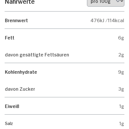
Nährwerte
Brennwert
476kJ /114kcal
Fett
6g
davon gesättigte Fettsäuren
2g
Kohlenhydrate
9g
davon Zucker
3g
Eiweiß
1g
1g
Salz