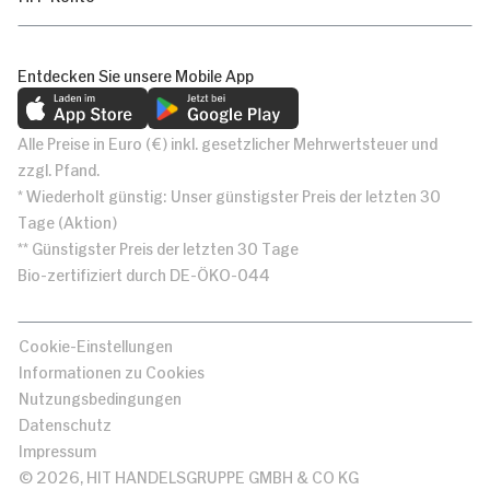
Entdecken Sie unsere Mobile App
Alle Preise in Euro (€) inkl. gesetzlicher Mehrwertsteuer und
zzgl. Pfand.
* Wiederholt günstig: Unser günstigster Preis der letzten 30
Tage (Aktion)
** Günstigster Preis der letzten 30 Tage
Bio-zertifiziert durch DE-ÖKO-044
Cookie-Einstellungen
Informationen zu Cookies
Nutzungsbedingungen
Datenschutz
Impressum
© 2026, HIT HANDELSGRUPPE GMBH & CO KG