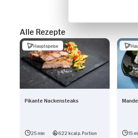
Alle Rezepte
Hauptspeise
Hau
Pikante Nackensteaks
Mande
25 min
622 kcal p. Portion
15 m