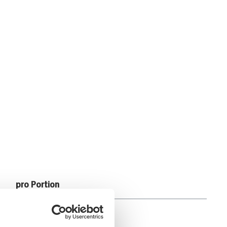
pro Portion
4.407kJ /1.053kcal