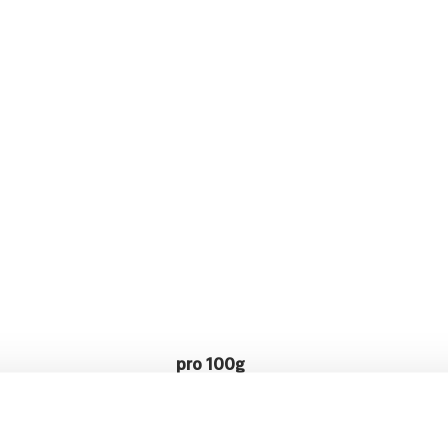
pro 100g
735kJ /175kcal