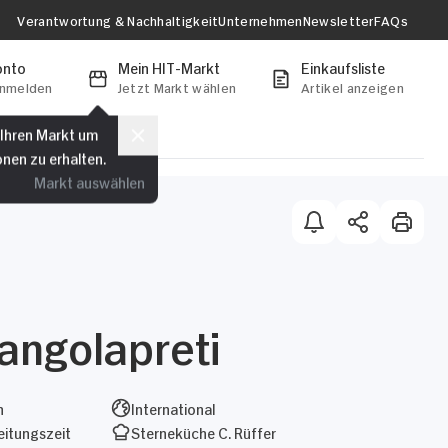
Verantwortung & Nachhaltigkeit
Unternehmen
Newsletter
FAQs
onto
Mein HIT-Markt
Einkaufsliste
anmelden
Jetzt Markt wählen
Artikel anzeigen
 Ihren Markt um
onen zu erhalten.
Markt auswählen
angolapreti
n
International
itungszeit
Sterneküche C. Rüffer