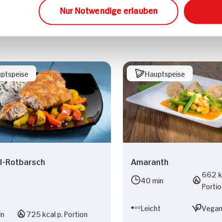
Nur Notwendige erlauben
ptspeise
Hauptspeise
l-Rotbarsch
Amaranth
662 kc
40 min
Porti
Leicht
Vega
in
725 kcal p. Portion