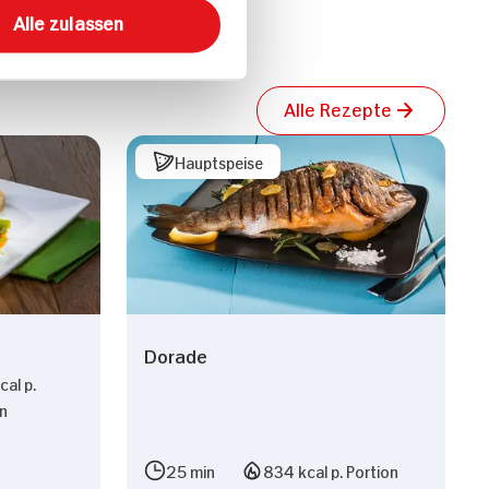
Alle zulassen
Alle Rezepte
Hauptspeise
Dorade
al p.
on
n
25 min
834 kcal p. Portion