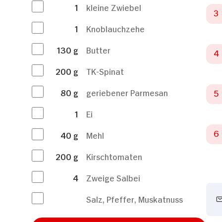
1
kleine Zwiebel
1
Knoblauchzehe
130
g
Butter
200
g
TK-Spinat
80
g
geriebener Parmesan
1
Ei
40
g
Mehl
200
g
Kirschtomaten
4
Zweige Salbei
Salz, Pfeffer, Muskatnuss