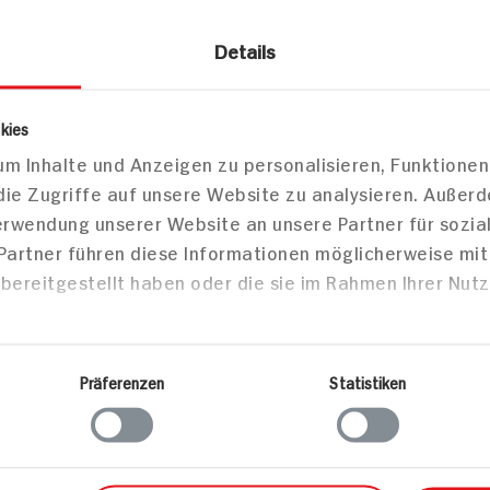
10g
Details
6g
kies
m Inhalte und Anzeigen zu personalisieren, Funktionen
15g
die Zugriffe auf unsere Website zu analysieren. Außer
Verwendung unserer Website an unsere Partner für sozi
2g
 Partner führen diese Informationen möglicherweise mi
bereitgestellt haben oder die sie im Rahmen Ihrer Nut
6g
1g
Präferenzen
Statistiken
Mittei