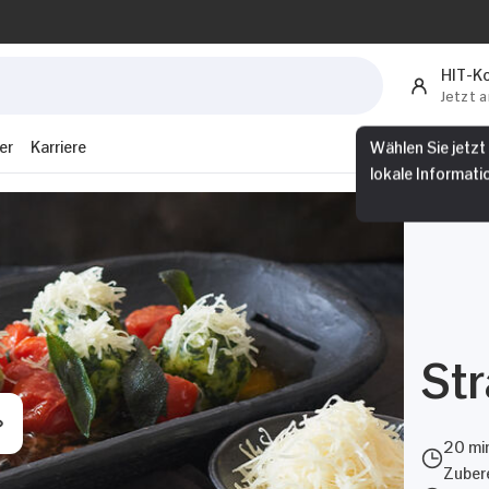
HIT-K
Jetzt 
er
Karriere
Wählen Sie jetzt
lokale Informati
Str
20 mi
Zubere