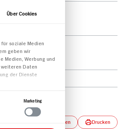
60g
Über Cookies
37g
 für soziale Medien
88g
dem geben wir
ale Medien, Werbung und
14g
t weiteren Daten
zung der Dienste
36g
5g
Marketing
lungen aktivieren
Teilen
Drucken