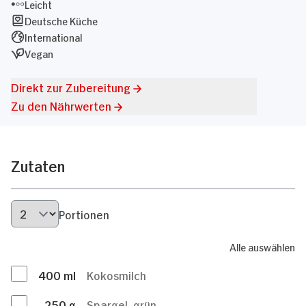
Leicht
Deutsche Küche
International
Vegan
Direkt zur Zubereitung
Zu den Nährwerten
Zutaten
Portionen
Alle auswählen
400
ml
Kokosmilch
250
g
Spargel, grün