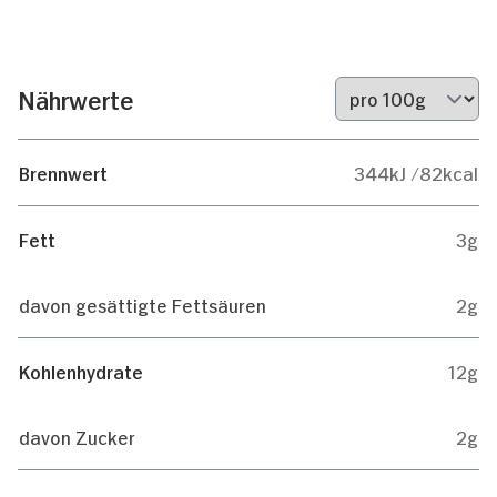
Nährwerte
Brennwert
344kJ /82kcal
Fett
3g
davon gesättigte Fettsäuren
2g
Kohlenhydrate
12g
davon Zucker
2g