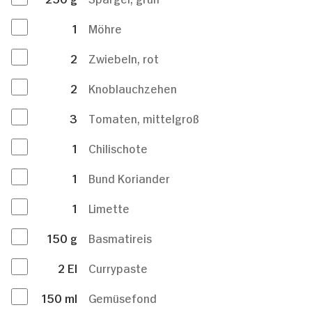
1
Möhre
2
Zwiebeln, rot
2
Knoblauchzehen
3
Tomaten, mittelgroß
1
Chilischote
1
Bund Koriander
1
Limette
150
g
Basmatireis
2
El
Currypaste
150
ml
Gemüsefond