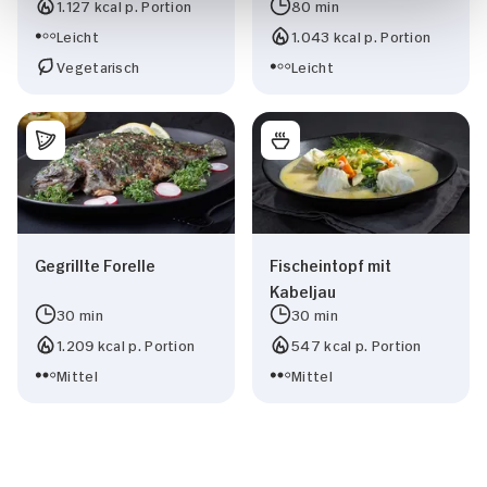
1.127 kcal p. Portion
80 min
Leicht
1.043 kcal p. Portion
Vegetarisch
Leicht
Gegrillte Forelle
Fischeintopf mit
Kabeljau
30 min
30 min
1.209 kcal p. Portion
547 kcal p. Portion
Mittel
Mittel