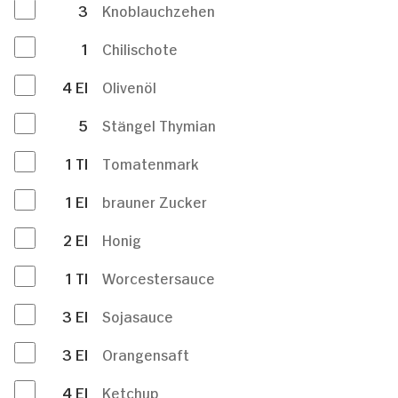
3
Knoblauchzehen
1
Chilischote
4
El
Olivenöl
5
Stängel Thymian
1
Tl
Tomatenmark
1
El
brauner Zucker
2
El
Honig
1
Tl
Worcestersauce
3
El
Sojasauce
3
El
Orangensaft
4
El
Ketchup