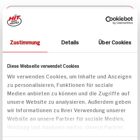
Mitteilungen aktivieren
Teilen
Drucken
Zustimmung
Details
Über Cookies
Diese Webseite verwendet Cookies
Wir verwenden Cookies, um Inhalte und Anzeigen
Passende Artikel zum Rezept
Mehr
zu personalisieren, Funktionen für soziale
Medien anbieten zu können und die Zugriffe auf
unsere Website zu analysieren. Außerdem geben
wir Informationen zu Ihrer Verwendung unserer
Website an unsere Partner für soziale Medien,
Werbung und Analysen weiter. Unsere Partner
Beemster Beemster
Beemster Pikant
führen diese Informationen möglicherweise mit
Mild