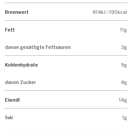
Brennwert
814kJ /195kcal
Fett
11g
davon gesättigte Fettsäuren
3g
Kohlenhydrate
9g
davon Zucker
4g
Eiweiß
14g
1g
Salz