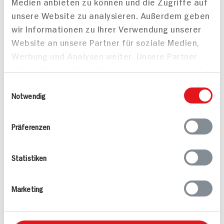
Medien anbieten zu können und die Zugriffe auf
Alle Rezepte
Mehr
unsere Website zu analysieren. Außerdem geben
wir Informationen zu Ihrer Verwendung unserer
Website an unsere Partner für soziale Medien,
Werbung und Analysen weiter. Unsere Partner
führen diese Informationen möglicherweise mit
weiteren Daten zusammen, die Sie ihnen
Einwilligungsauswahl
Valess Gouda Schnitzel
Kasseler in Dunkelbier-
bereitgestellt haben oder die sie im Rahmen
Notwendig
Caprese
Sauce
Ihrer Nutzung der Dienste gesammelt haben.
15 min
Präferenzen
1.127 kcal p. Portion
80 min
Leicht
1.043 kcal p. Portion
Vegetarisch
Leicht
Statistiken
Marketing