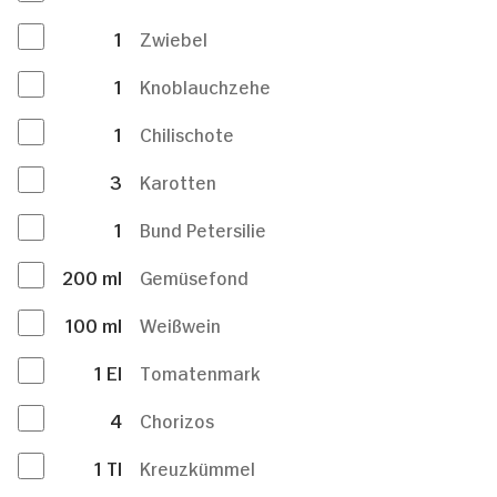
1
Zwiebel
1
Knoblauchzehe
1
Chilischote
3
Karotten
1
Bund Petersilie
200
ml
Gemüsefond
100
ml
Weißwein
1
El
Tomatenmark
4
Chorizos
1
Tl
Kreuzkümmel