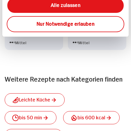
Alle zulassen
Gegrillte Forelle
Fischeintopf mit
Kabeljau
Nur Notwendige erlauben
30 min
30 min
1.209 kcal p. Portion
547 kcal p. Portion
Mittel
Mittel
Weitere Rezepte nach Kategorien finden
Leichte Küche
bis 50 min
bis 600 kcal