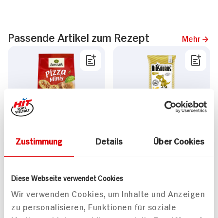
Passende Artikel zum Rezept
Mehr
Alnatura Pizza Minis
Biosaurus Cheese - Igor
80g Packung
50g Beutel
Zustimmung
Details
Über Cookies
2.
49
1.
99
Mehr anzeigen
Diese Webseite verwendet Cookies
Wir verwenden Cookies, um Inhalte und Anzeigen
zu personalisieren, Funktionen für soziale