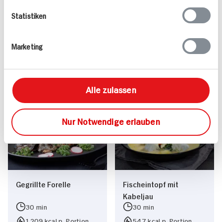
Statistiken
Valess Gouda Schnitzel
Kasseler in Dunkelbier-
Caprese
Sauce
Marketing
15 min
1.127 kcal p. Portion
80 min
Leicht
1.043 kcal p. Portion
Alle zulassen
Vegetarisch
Leicht
Nur Notwendige erlauben
Gegrillte Forelle
Fischeintopf mit
Kabeljau
30 min
30 min
1.209 kcal p. Portion
547 kcal p. Portion