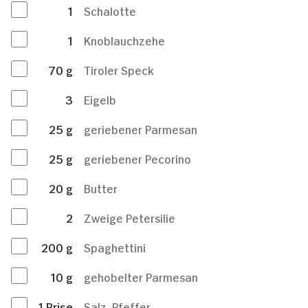
1
Schalotte
1
Knoblauchzehe
70
g
Tiroler Speck
3
Eigelb
25
g
geriebener Parmesan
25
g
geriebener Pecorino
20
g
Butter
2
Zweige Petersilie
200
g
Spaghettini
10
g
gehobelter Parmesan
1
Prise
Salz, Pfeffer