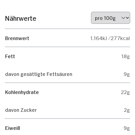
Nährwerte
Brennwert
1.164kJ /277kcal
Fett
18g
davon gesättigte Fettsäuren
9g
Kohlenhydrate
22g
davon Zucker
2g
Eiweiß
9g