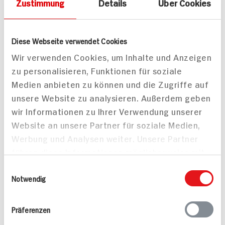
Zustimmung
Details
Über Cookies
Barilla Pasta
De Cecco Bronzepasta
Spaghettini
Spaghettini N°11
Diese Webseite verwendet Cookies
500g Packung
Wir verwenden Cookies, um Inhalte und Anzeigen
DAUER
zu personalisieren, Funktionen für soziale
DISCOUNT
PREIS
ZUM
Medien anbieten zu können und die Zugriffe auf
AKTUELLEN
1.
99
TAGES-
unsere Website zu analysieren. Außerdem geben
PREIS
wir Informationen zu Ihrer Verwendung unserer
Mehr anzeigen
Website an unsere Partner für soziale Medien,
Werbung und Analysen weiter. Unsere Partner
führen diese Informationen möglicherweise mit
weiteren Daten zusammen, die Sie ihnen
Einwilligungsauswahl
Alle Rezepte
Mehr
bereitgestellt haben oder die sie im Rahmen
Notwendig
Ihrer Nutzung der Dienste gesammelt haben.
Präferenzen