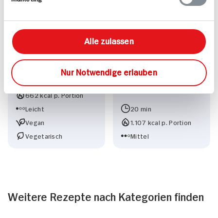
Alle zulassen
Amaranth
Koreanisches
Nur Notwendige erlauben
40 min
Feuerfleisch
662 kcal p. Portion
Leicht
20 min
Vegan
1.107 kcal p. Portion
Vegetarisch
Mittel
Weitere Rezepte nach Kategorien finden