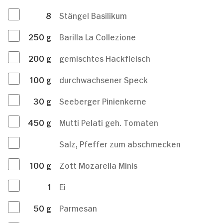
8
Stängel Basilikum
250
g
Barilla La Collezione
200
g
gemischtes Hackfleisch
100
g
durchwachsener Speck
30
g
Seeberger Pinienkerne
450
g
Mutti Pelati geh. Tomaten
Salz, Pfeffer zum abschmecken
100
g
Zott Mozarella Minis
1
Ei
50
g
Parmesan