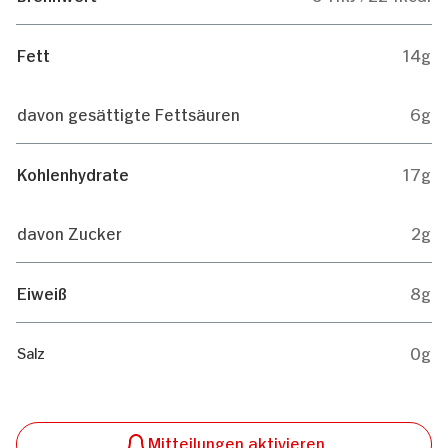
Fett
14g
davon gesättigte Fettsäuren
6g
Kohlenhydrate
17g
davon Zucker
2g
Eiweiß
8g
0g
Salz
Mitteilungen aktivieren