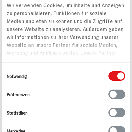
DISCOUNT
Wir verwenden Cookies, um Inhalte und Anzeigen
PREIS
zu personalisieren, Funktionen für soziale
4.
79
8.
49
Medien anbieten zu können und die Zugriffe auf
unsere Website zu analysieren. Außerdem geben
wir Informationen zu Ihrer Verwendung unserer
Website an unsere Partner für soziale Medien,
Alle Rezepte
Mehr
Werbung und Analysen weiter. Unsere Partner
führen diese Informationen möglicherweise mit
weiteren Daten zusammen, die Sie ihnen
Einwilligungsauswahl
bereitgestellt haben oder die sie im Rahmen
Notwendig
Ihrer Nutzung der Dienste gesammelt haben.
Präferenzen
Pikante Nackensteaks
Mandel-Rotbarsch
25 min
15 min
Statistiken
622 kcal p. Portion
725 kcal p. Portion
Leicht
Leicht
Marketing