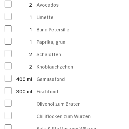
2
Avocados
1
Limette
1
Bund Petersilie
1
Paprika, grün
2
Schalotten
2
Knoblauchzehen
400
ml
Gemüsefond
300
ml
Fischfond
Olivenöl zum Braten
Chiliflocken zum Würzen
Salz & Pfeffer zum Würzen