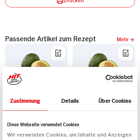
Passende Artikel zum Rezept
Mehr
Bio Avocado
500g Netz
Sorte: Hass
DAUER
Zustimmung
Details
Über Cookies
DISCOUNT
Stück
PREIS
1.
99
1.
99
Diese Webseite verwendet Cookies
Wir verwenden Cookies, um Inhalte und Anzeigen
Mehr anzeigen