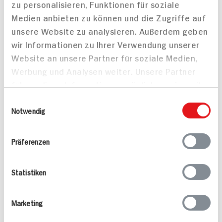
zu personalisieren, Funktionen für soziale
Medien anbieten zu können und die Zugriffe auf
unsere Website zu analysieren. Außerdem geben
Alle Rezepte
Mehr
wir Informationen zu Ihrer Verwendung unserer
Website an unsere Partner für soziale Medien,
Werbung und Analysen weiter. Unsere Partner
führen diese Informationen möglicherweise mit
weiteren Daten zusammen, die Sie ihnen
Einwilligungsauswahl
bereitgestellt haben oder die sie im Rahmen
Notwendig
Valess Gouda Schnitzel
Kasseler in Dunkelbier-
Ihrer Nutzung der Dienste gesammelt haben.
Caprese
Sauce
Präferenzen
15 min
1.127 kcal p. Portion
80 min
Leicht
1.043 kcal p. Portion
Statistiken
Vegetarisch
Leicht
Marketing