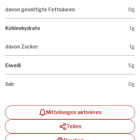
davon gesättigte Fettsäuren
0g
Kohlenhydrate
1g
davon Zucker
1g
Eiweiß
5g
0g
Salz
Mitteilungen aktivieren
Teilen
Drucken