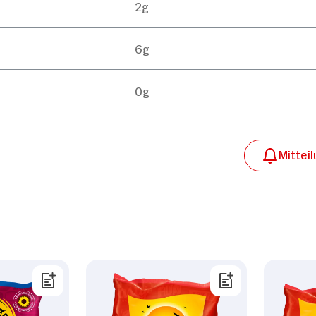
2g
6g
0g
Mittei