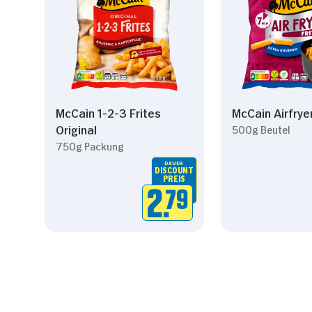
McCain 1-2-3 Frites
McCain Airfryer
Original
500g Beutel
750g Packung
DAUER
DISCOUNT
PREIS
2.
79