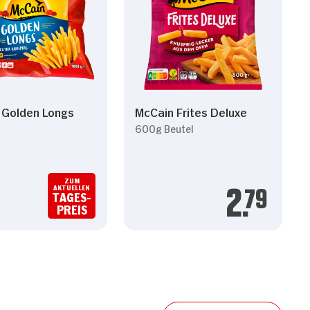
 Golden Longs
McCain Frites Deluxe
600g Beutel
ZUM
AKTUELLEN
TAGES-
2.
79
PREIS