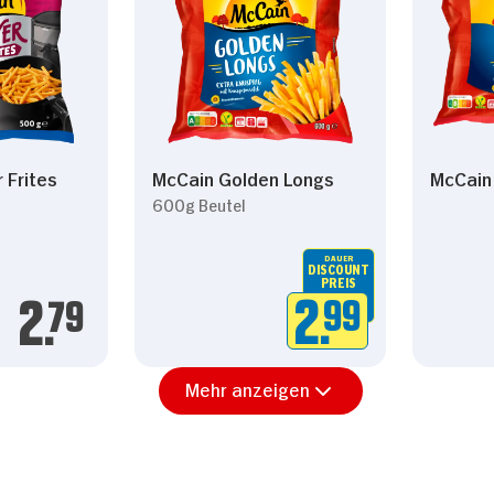
 Frites
McCain Golden Longs
McCain
600g Beutel
DAUER
DISCOUNT
PREIS
2.
99
2.
79
Mehr anzeigen