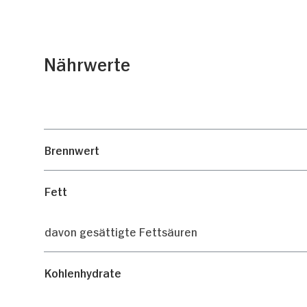
Analysen weiter. Unsere
zusammen, die Sie ihnen 
gesammelt haben.
Nährwerte
Einwilligungsauswahl
Notwendig
Brennwert
Fett
davon gesättigte Fettsäuren
Kohlenhydrate