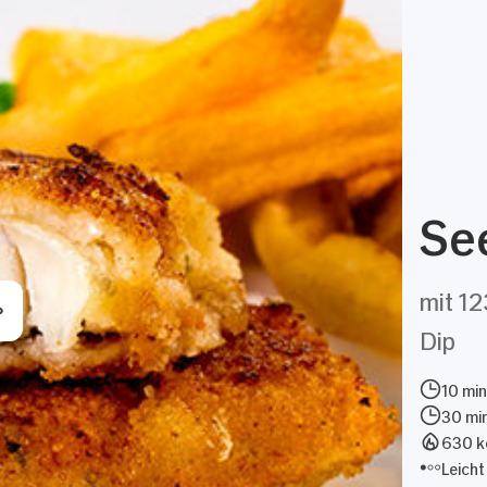
See
mit 12
Dip
10 min
30 mi
630 kc
Leicht