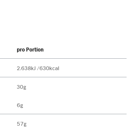
t weiteren Daten
zung der Dienste
Marketing
pro Portion
2.638kJ /630kcal
Alle zulassen
30g
6g
57g