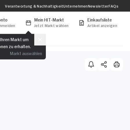
Verantwortung & Nachhaltigkeit
Unternehmen
Newsletter
FAQs
onto
Mein HIT-Markt
Einkaufsliste
anmelden
Jetzt Markt wählen
Artikel anzeigen
 Ihren Markt um
onen zu erhalten.
Markt auswählen