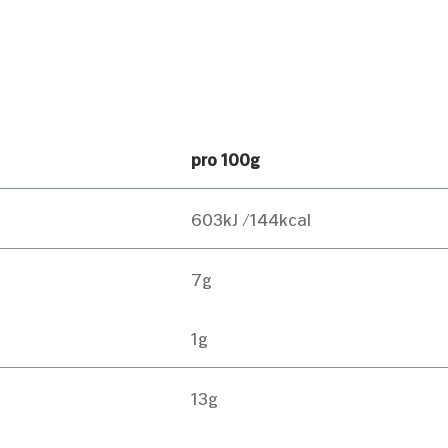
 Partner führen diese Informationen möglicherweise mi
bereitgestellt haben oder die sie im Rahmen Ihrer Nut
Präferenzen
Statistiken
pro 100g
603kJ /144kcal
Nur Notwendige erlauben
7g
1g
13g