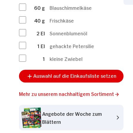
60
g
Blauschimmelkäse
40
g
Frischkäse
2
El
Sonnenblumenöl
1
El
gehackte Petersilie
1
kleine Zwiebel
Auswahl auf die Einkaufsliste setzen
Zustimmung
Mehr zu unserem nachhaltigem Sortiment
Diese Webseite verwendet Coo
Wir verwenden Cookies, u
Angebote der Woche zum
anbieten zu können und 
Blättern
Informationen zu Ihrer 