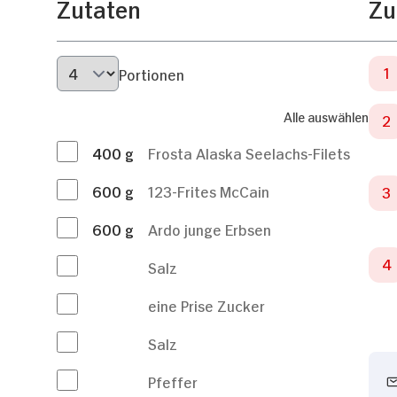
Zutaten
Zu
Portionen
Alle auswählen
400
g
Frosta Alaska Seelachs-Filets
600
g
123-Frites McCain
600
g
Ardo junge Erbsen
Salz
eine Prise Zucker
Salz
Pfeffer