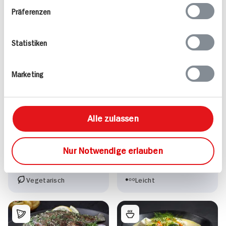
Präferenzen
Alle Rezepte
Mehr
Statistiken
Marketing
Valess Gouda Schnitzel
Kasseler in Dunkelbier-
Alle zulassen
Caprese
Sauce
15 min
Nur Notwendige erlauben
1.127 kcal p. Portion
80 min
Leicht
1.043 kcal p. Portion
Vegetarisch
Leicht