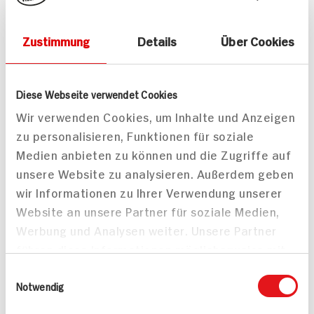
Zustimmung
Details
Über Cookies
Passende Artikel zum Rezept
Mehr
Diese Webseite verwendet Cookies
Wir verwenden Cookies, um Inhalte und Anzeigen
zu personalisieren, Funktionen für soziale
Medien anbieten zu können und die Zugriffe auf
unsere Website zu analysieren. Außerdem geben
Henglein Schupfnudeln
ja! Schupfnudeln
Pfannenfertig
500g Packung
wir Informationen zu Ihrer Verwendung unserer
500g Packung
Website an unsere Partner für soziale Medien,
DAUER
DISCOUNT
PREIS
Werbung und Analysen weiter. Unsere Partner
1.
89
2.
89
führen diese Informationen möglicherweise mit
weiteren Daten zusammen, die Sie ihnen
Einwilligungsauswahl
bereitgestellt haben oder die sie im Rahmen
Notwendig
Mehr anzeigen
Ihrer Nutzung der Dienste gesammelt haben.