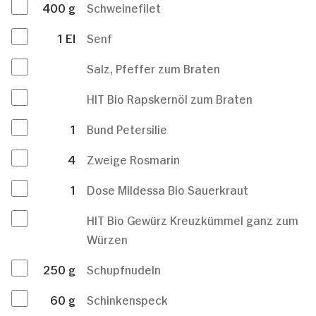
400
g
Schweinefilet
1
El
Senf
Salz, Pfeffer zum Braten
HIT Bio Rapskernöl zum Braten
1
Bund Petersilie
4
Zweige Rosmarin
1
Dose Mildessa Bio Sauerkraut
HIT Bio Gewürz Kreuzkümmel ganz zum
Würzen
250
g
Schupfnudeln
60
g
Schinkenspeck