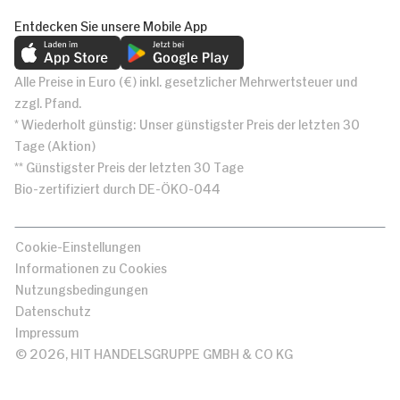
Entdecken Sie unsere Mobile App
Alle Preise in Euro (€) inkl. gesetzlicher Mehrwertsteuer und
zzgl. Pfand.
* Wiederholt günstig: Unser günstigster Preis der letzten 30
Tage (Aktion)
** Günstigster Preis der letzten 30 Tage
Bio-zertifiziert durch DE-ÖKO-044
Cookie-Einstellungen
Informationen zu Cookies
Nutzungsbedingungen
Datenschutz
Impressum
© 2026, HIT HANDELSGRUPPE GMBH & CO KG