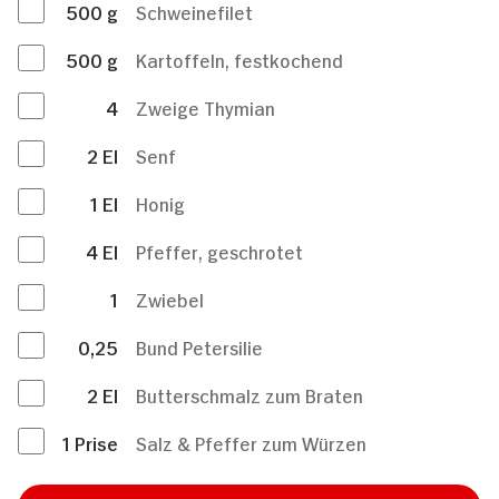
500
g
Schweinefilet
500
g
Kartoffeln, festkochend
4
Zweige Thymian
2
El
Senf
1
El
Honig
4
El
Pfeffer, geschrotet
1
Zwiebel
0,25
Bund Petersilie
2
El
Butterschmalz zum Braten
1
Prise
Salz & Pfeffer zum Würzen