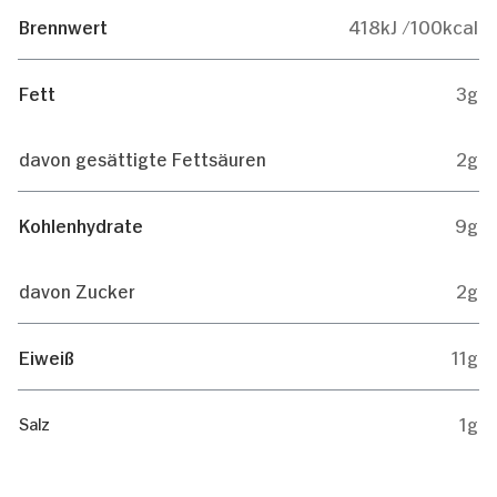
Brennwert
418kJ /100kcal
Fett
3g
davon gesättigte Fettsäuren
2g
Kohlenhydrate
9g
davon Zucker
2g
Eiweiß
11g
1g
Salz