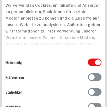
60g Beutel
60g Dose
Wir verwenden Cookies, um Inhalte und Anzeigen
4.
39
4.
59
zu personalisieren, Funktionen für soziale
Medien anbieten zu können und die Zugriffe auf
unsere Website zu analysieren. Außerdem geben
wir Informationen zu Ihrer Verwendung unserer
Website an unsere Partner für soziale Medien,
Alle Rezepte
Mehr
Werbung und Analysen weiter. Unsere Partner
führen diese Informationen möglicherweise mit
weiteren Daten zusammen, die Sie ihnen
Einwilligungsauswahl
bereitgestellt haben oder die sie im Rahmen
Notwendig
Ihrer Nutzung der Dienste gesammelt haben.
Valess Gouda Schnitzel
Kasseler in Dunkelbier-
Präferenzen
Caprese
Sauce
15 min
Statistiken
1.127 kcal p. Portion
80 min
Leicht
1.043 kcal p. Portion
Marketing