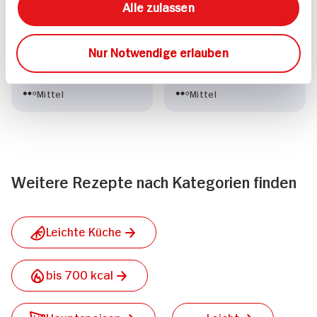
Alle zulassen
Gegrillte Forelle
Fischeintopf mit
Kabeljau
Nur Notwendige erlauben
30 min
30 min
1.209 kcal p. Portion
547 kcal p. Portion
Mittel
Mittel
Weitere Rezepte nach Kategorien finden
Leichte Küche
bis 700 kcal