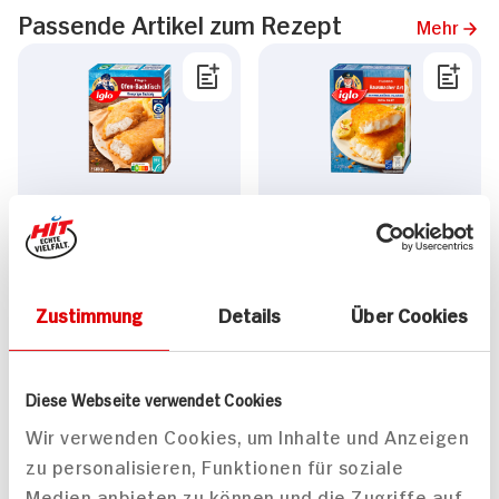
Passende Artikel zum Rezept
Mehr
Iglo Filegro Trad. Ofen
Iglo Filegro Hausmacher
Backfisch
Art
ZUM
ZUM
AKTUELLEN
AKTUELLEN
Zustimmung
Details
Über Cookies
TAGES-
TAGES-
PREIS
PREIS
Mehr anzeigen
Diese Webseite verwendet Cookies
Wir verwenden Cookies, um Inhalte und Anzeigen
zu personalisieren, Funktionen für soziale
Medien anbieten zu können und die Zugriffe auf