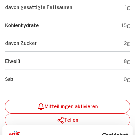
davon gesättigte Fettsäuren
1g
Kohlenhydrate
15g
davon Zucker
2g
Eiweiß
8g
0g
Salz
Mitteilungen aktivieren
Teilen
Drucken