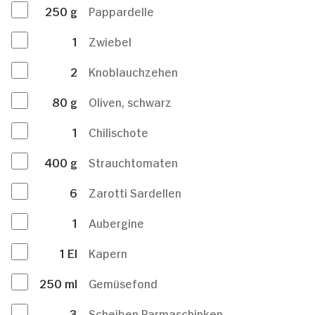
250
g
Pappardelle
1
Zwiebel
2
Knoblauchzehen
80
g
Oliven, schwarz
1
Chilischote
400
g
Strauchtomaten
6
Zarotti Sardellen
1
Aubergine
1
El
Kapern
250
ml
Gemüsefond
3
Scheiben Parmaschinken