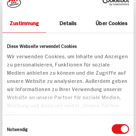
Zustimmung
Details
Über Cookies
Passende Artikel zum Rezept
Mehr
Diese Webseite verwendet Cookies
Wir verwenden Cookies, um Inhalte und Anzeigen
zu personalisieren, Funktionen für soziale
Medien anbieten zu können und die Zugriffe auf
unsere Website zu analysieren. Außerdem geben
Frosta Veggies
De Cecco Le Specialità
wir Informationen zu Ihrer Verwendung unserer
Pappardelle Cre.Spinaci
Pappardelle N°201
Website an unsere Partner für soziale Medien,
Werbung und Analysen weiter. Unsere Partner
ZUM
ZUM
AKTUELLEN
AKTUELLEN
führen diese Informationen möglicherweise mit
TAGES-
TAGES-
PREIS
PREIS
weiteren Daten zusammen, die Sie ihnen
Einwilligungsauswahl
bereitgestellt haben oder die sie im Rahmen
Notwendig